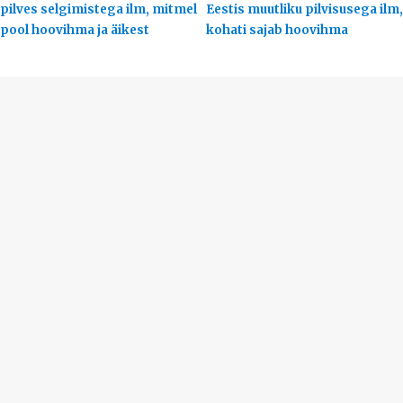
pilves selgimistega ilm, mitmel
Eestis muutliku pilvisusega ilm,
pool hoovihma ja äikest
kohati sajab hoovihma