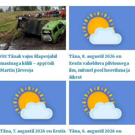
Ott Tänak vajus Klaperjahil
Täna, 8. augustil 2026 on
masinaga külili – appi tuli
Eestis vahelduva pilvisusega
Martin Järveoja
ilm, mitmel pool hoovihma ja
äikest
Täna, 7. augustil 2026 on Eestis
Täna, 6. augustil 2026 on