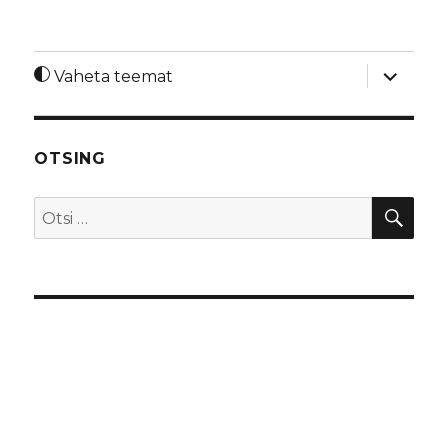
laienda
Vaheta teemat
alamme
OTSING
OTS
Otsi: