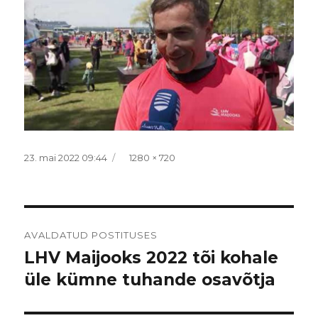
Postitatud
Täissuurus
23. mai 2022 09:44
1280 × 720
Navigeerimine
AVALDATUD POSTITUSES
LHV Maijooks 2022 tõi kohale
üle kümne tuhande osavõtja