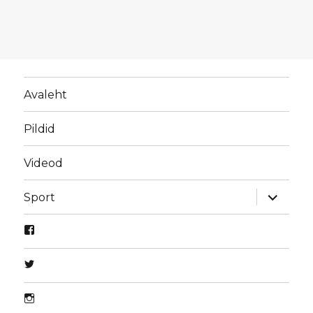
Avaleht
Pildid
Videod
laienda
Sport
alamme