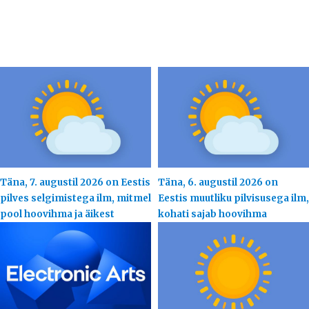
Täna, 7. augustil 2026 on Eestis
Täna, 6. augustil 2026 on
pilves selgimistega ilm, mitmel
Eestis muutliku pilvisusega ilm,
pool hoovihma ja äikest
kohati sajab hoovihma