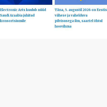
Electronic Arts kuulub nüüd
Täna, 5. augustil 2026 on Eestis
Saudi Araabia juhitud
vähese ja vahelduva
konsortsiumile
pilvisusega ilm, saartel õhtul
hoovihma