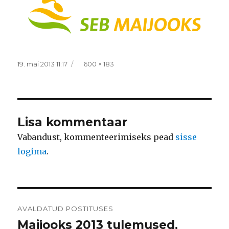
Postitatud
Täissuurus
19. mai 2013 11:17
600 × 183
Lisa kommentaar
Vabandust, kommenteerimiseks pead
sisse
logima
.
Navigeerimine
AVALDATUD POSTITUSES
Maijooks 2013 tulemused,