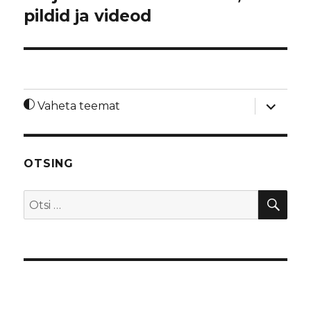
pildid ja videod
laienda
Vaheta teemat
alamme
OTSING
OTS
Otsi: