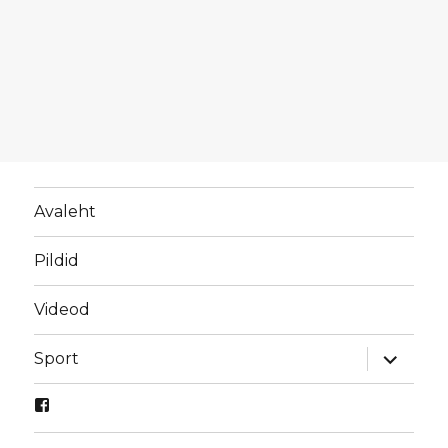
Avaleht
Pildid
Videod
laienda
Sport
alamme