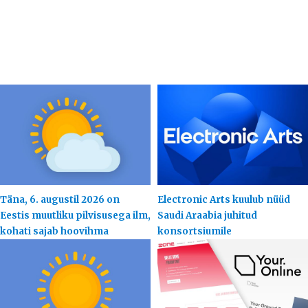
Täna, 6. augustil 2026 on
Electronic Arts kuulub nüüd
Eestis muutliku pilvisusega ilm,
Saudi Araabia juhitud
kohati sajab hoovihma
konsortsiumile