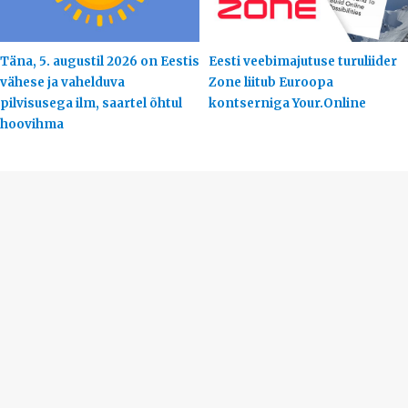
Täna, 5. augustil 2026 on Eestis
Eesti veebimajutuse turuliider
vähese ja vahelduva
Zone liitub Euroopa
pilvisusega ilm, saartel õhtul
kontserniga Your.Online
hoovihma