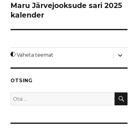
Maru Järvejooksude sari 2025
kalender
laienda
Vaheta teemat
alamme
OTSING
OTS
Otsi: