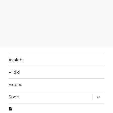
Avaleht
Pildid
Videod
laienda
Sport
alamme