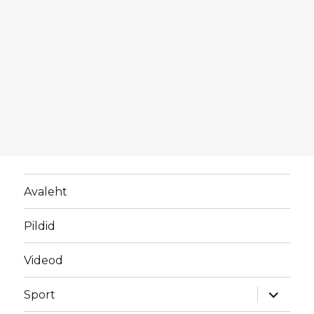
Avaleht
Pildid
Videod
laienda
Sport
alamme