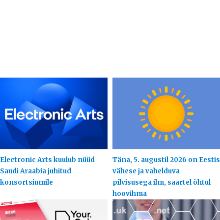
Electronic Arts kuulub nüüd
Täna, 5. augustil 2026 on Eestis
Saudi Araabia juhitud
vähese ja vahelduva
konsortsiumile
pilvisusega ilm, saartel õhtul
hoovihma