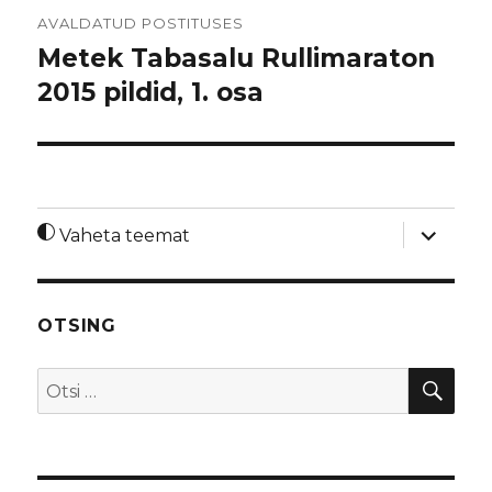
Navigeerimine
AVALDATUD POSTITUSES
Metek Tabasalu Rullimaraton
2015 pildid, 1. osa
laienda
Vaheta teemat
alamme
OTSING
OTS
Otsi: