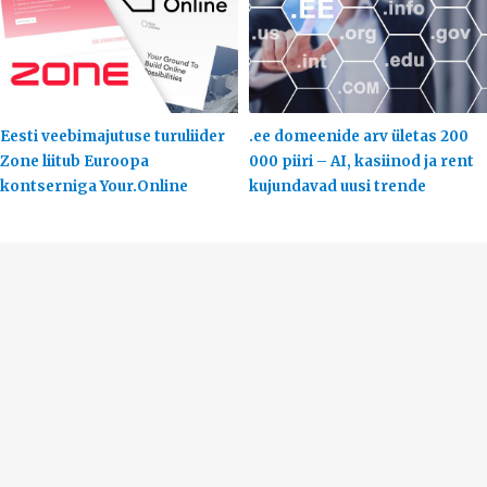
Eesti veebimajutuse turuliider
.ee domeenide arv ületas 200
Zone liitub Euroopa
000 piiri – AI, kasiinod ja rent
kontserniga Your.Online
kujundavad uusi trende