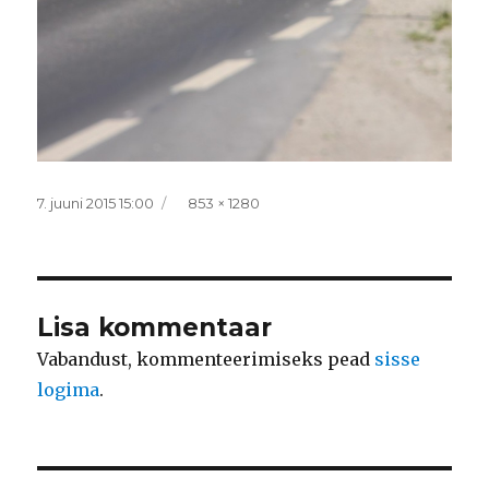
Postitatud
Täissuurus
7. juuni 2015 15:00
853 × 1280
Lisa kommentaar
Vabandust, kommenteerimiseks pead
sisse
logima
.