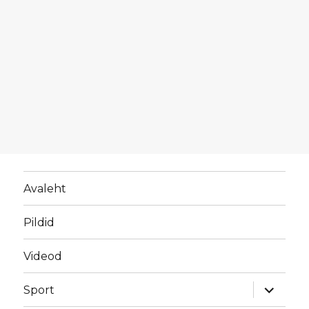
Avaleht
Pildid
Videod
laienda
Sport
alamme