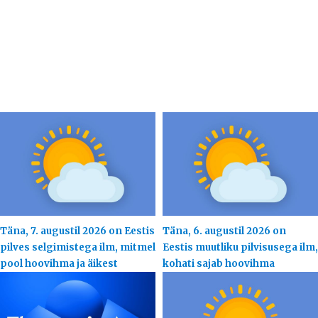
Täna, 7. augustil 2026 on Eestis
Täna, 6. augustil 2026 on
pilves selgimistega ilm, mitmel
Eestis muutliku pilvisusega ilm,
pool hoovihma ja äikest
kohati sajab hoovihma