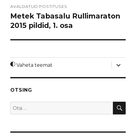
Navigeerimine
AVALDATUD POSTITUSES
Metek Tabasalu Rullimaraton
2015 pildid, 1. osa
laienda
Vaheta teemat
alamme
OTSING
OTS
Otsi: