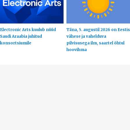
Electronic Arts kuulub nüüd
Täna, 5. augustil 2026 on Eestis
Saudi Araabia juhitud
vähese ja vahelduva
konsortsiumile
pilvisusega ilm, saartel õhtul
hoovihma