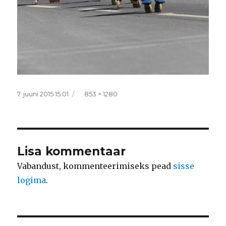
Postitatud
Täissuurus
7. juuni 2015 15:01
853 × 1280
Lisa kommentaar
Vabandust, kommenteerimiseks pead
sisse
logima
.