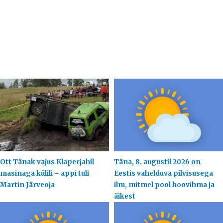
Ott Tänak vajus Klaperjahil
Täna, 8. augustil 2026 on
masinaga külili – appi tuli
Eestis vahelduva pilvisusega
Martin Järveoja
ilm, mitmel pool hoovihma ja
äikest