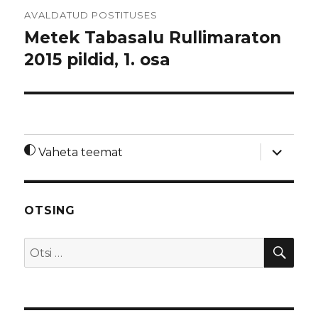
Navigeerimine
AVALDATUD POSTITUSES
Metek Tabasalu Rullimaraton
2015 pildid, 1. osa
laienda
Vaheta teemat
alamme
OTSING
OTS
Otsi: