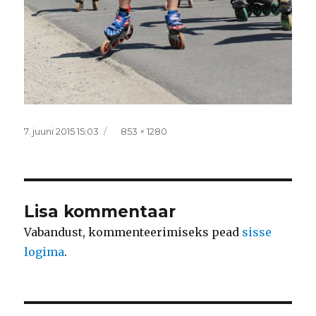
Postitatud
Täissuurus
7. juuni 2015 15:03
853 × 1280
Lisa kommentaar
Vabandust, kommenteerimiseks pead
sisse
logima
.