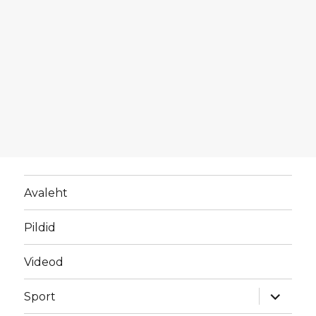
Avaleht
Pildid
Videod
laienda
Sport
alamme