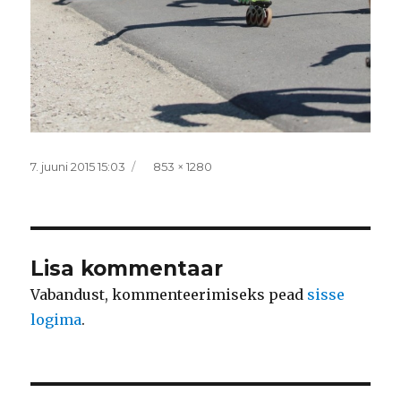
Postitatud
Täissuurus
7. juuni 2015 15:03
853 × 1280
Lisa kommentaar
Vabandust, kommenteerimiseks pead
sisse
logima
.