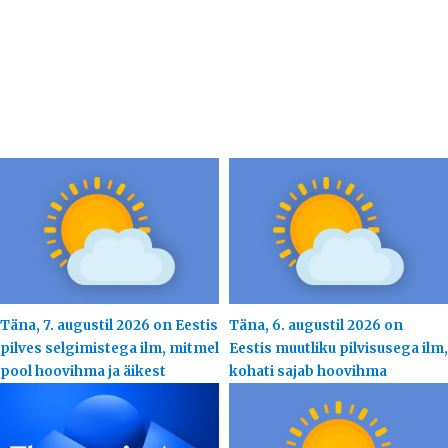
Täna, 7. augustil 2026 on Eestis
Täna, 6. augustil 2026 on
pilves selgimistega ilm, mitmel
Eestis muutliku pilvisusega ilm,
pool hoovihma ja äikest
kohati sajab hoovihma