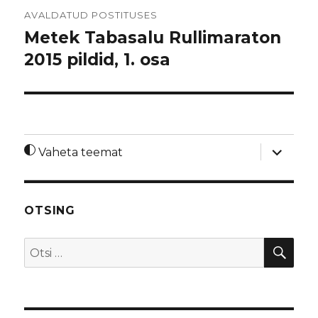
Navigeerimine
AVALDATUD POSTITUSES
Metek Tabasalu Rullimaraton
2015 pildid, 1. osa
laienda
Vaheta teemat
alamme
OTSING
OTS
Otsi: