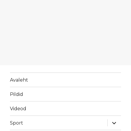
Avaleht
Pildid
Videod
laienda
Sport
alamme