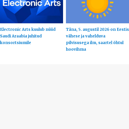
Electronic Arts kuulub nüüd
Täna, 5. augustil 2026 on Eestis
Saudi Araabia juhitud
vähese ja vahelduva
konsortsiumile
pilvisusega ilm, saartel õhtul
hoovihma