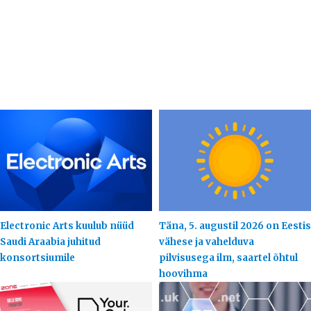
Electronic Arts kuulub nüüd
Täna, 5. augustil 2026 on Eestis
Saudi Araabia juhitud
vähese ja vahelduva
konsortsiumile
pilvisusega ilm, saartel õhtul
hoovihma