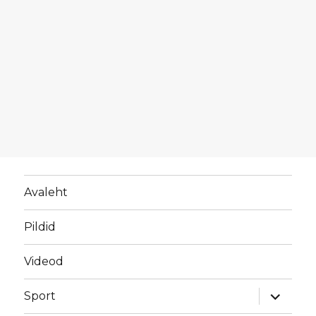
Avaleht
Pildid
Videod
laienda
Sport
alamme