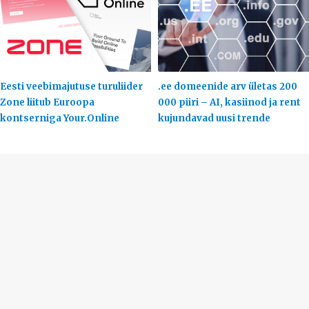
Eesti veebimajutuse turuliider
.ee domeenide arv ületas 200
Zone liitub Euroopa
000 piiri – AI, kasiinod ja rent
kontserniga Your.Online
kujundavad uusi trende