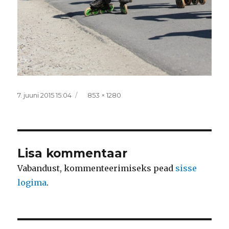
Postitatud
Täissuurus
7. juuni 2015 15:04
853 × 1280
Lisa kommentaar
Vabandust, kommenteerimiseks pead
sisse
logima
.