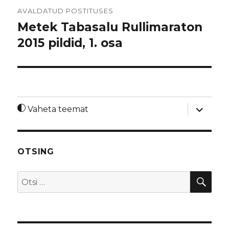
Navigeerimine
AVALDATUD POSTITUSES
Metek Tabasalu Rullimaraton
2015 pildid, 1. osa
laienda
Vaheta teemat
alamme
OTSING
OTS
Otsi: