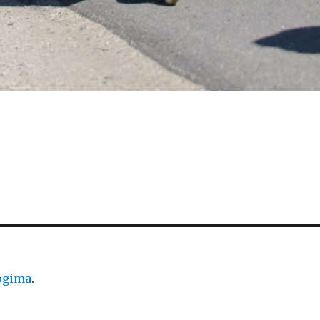
logima
.