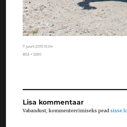
Postitatud
7. juuni 2015 15:04
Täissuurus
853 × 1280
Lisa kommentaar
Vabandust, kommenteerimiseks pead
sisse 