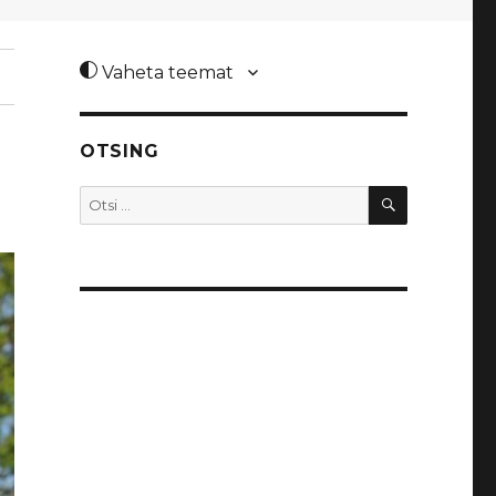
Vaheta teemat
OTSING
OTSI
Otsi: