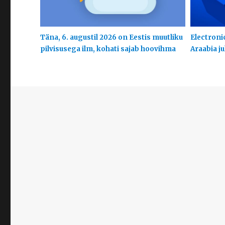
Täna, 6. augustil 2026 on Eestis muutliku
Electroni
pilvisusega ilm, kohati sajab hoovihma
Araabia j