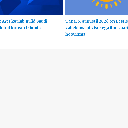
c Arts kuulub nüüd Saudi
Täna, 5. augustil 2026 on Eestis
uhitud konsortsiumile
vahelduva pilvisusega ilm, saart
hoovihma