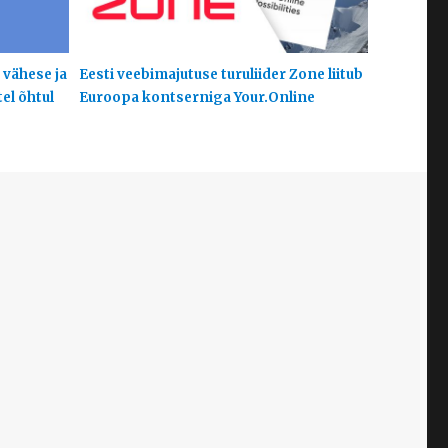
 vähese ja
Eesti veebimajutuse turuliider Zone liitub
el õhtul
Euroopa kontserniga Your.Online