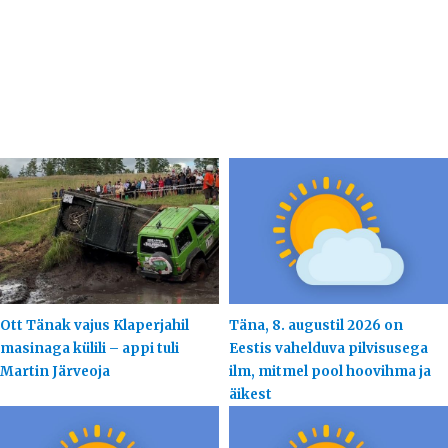
Ott Tänak vajus Klaperjahil
Täna, 8. augustil 2026 on
masinaga külili – appi tuli
Eestis vahelduva pilvisusega
Martin Järveoja
ilm, mitmel pool hoovihma ja
äikest