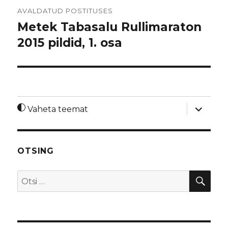
Navigeerimine
AVALDATUD POSTITUSES
Metek Tabasalu Rullimaraton
2015 pildid, 1. osa
laienda
Vaheta teemat
alamme
OTSING
OTS
Otsi: