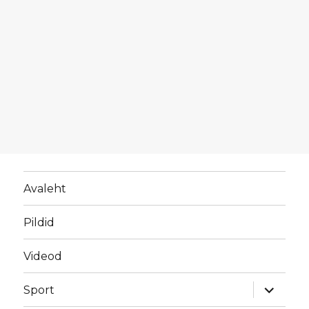
Avaleht
Pildid
Videod
laienda
Sport
alamme