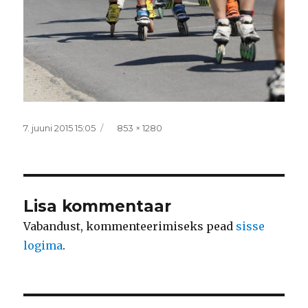
Postitatud
Täissuurus
7. juuni 2015 15:05
853 × 1280
Lisa kommentaar
Vabandust, kommenteerimiseks pead
sisse
logima
.