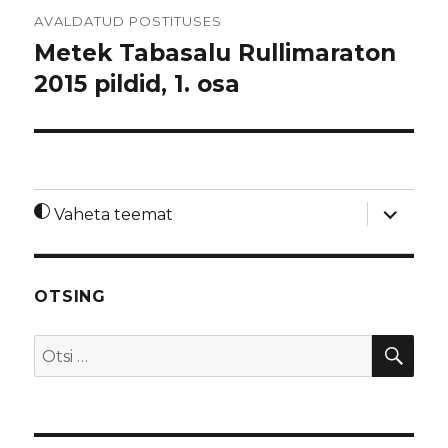
Navigeerimine
AVALDATUD POSTITUSES
Metek Tabasalu Rullimaraton
2015 pildid, 1. osa
laienda
Vaheta teemat
alamme
OTSING
OTS
Otsi: