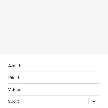
Avaleht
Pildid
Videod
laienda
Sport
alamme