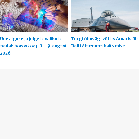
Uue alguse ja julgete valikute
Türgi õhuvägi võttis Ämaris üle
nädal: horoskoop 3. - 9. august
Balti õhuruumi kaitsmise
2026