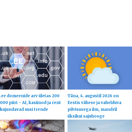
.ee domeenide arv ületas 200
Täna, 4. augustil 2026 on
000 piiri – AI, kasiinod ja rent
Eestis vähese ja vahelduva
kujundavad uusi trende
pilvisusega ilm, mandril
üksikui sajuhooge