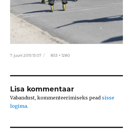
Postitatud
Täissuurus
7. juuni 2015 15:07
853 × 1280
Lisa kommentaar
Vabandust, kommenteerimiseks pead
sisse
logima
.