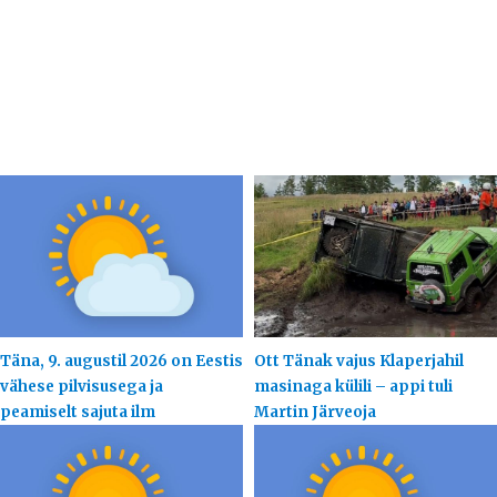
Täna, 9. augustil 2026 on Eestis
Ott Tänak vajus Klaperjahil
vähese pilvisusega ja
masinaga külili – appi tuli
peamiselt sajuta ilm
Martin Järveoja