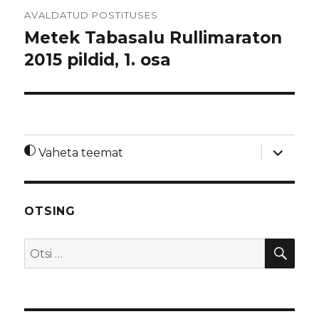
Navigeerimine
AVALDATUD POSTITUSES
Metek Tabasalu Rullimaraton
2015 pildid, 1. osa
laienda
Vaheta teemat
alamme
OTSING
OTS
Otsi: