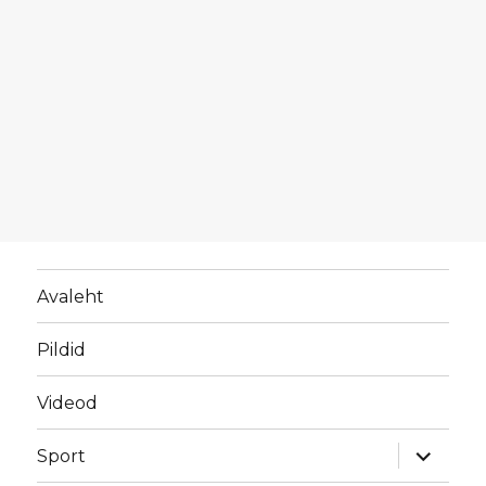
Avaleht
Pildid
Videod
laienda
Sport
alamme