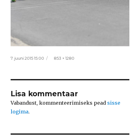
Postitatud
Täissuurus
7. juuni 2015 15:00
853 × 1280
Lisa kommentaar
Vabandust, kommenteerimiseks pead
sisse
logima
.