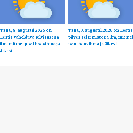
Täna, 8. augustil 2026 on
Täna, 7. augustil 2026 on Eestis
Eestis vahelduva pilvisusega
pilves selgimistega ilm, mitmel
ilm, mitmel pool hoovihma ja
pool hoovihma ja äikest
äikest