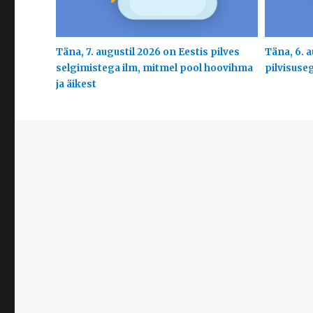
Täna, 7. augustil 2026 on Eestis pilves
Täna, 6. a
selgimistega ilm, mitmel pool hoovihma
pilvisuse
ja äikest