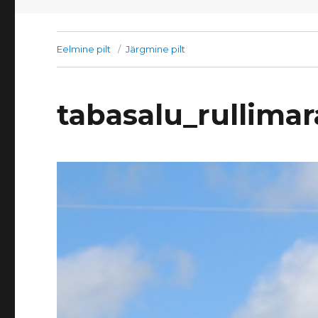
Eelmine pilt
Järgmine pilt
tabasalu_rullima