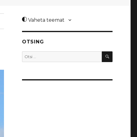
Vaheta teemat
OTSING
OTSI
Otsi: