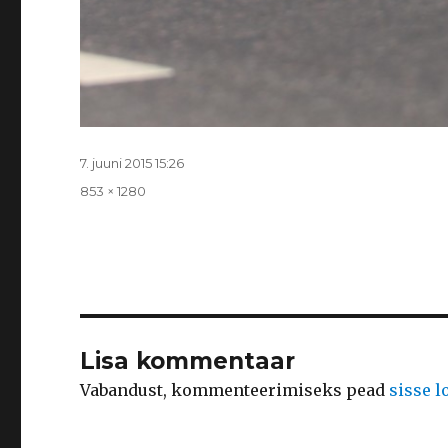
Postitatud
7. juuni 2015 15:26
Täissuurus
853 × 1280
Lisa kommentaar
Vabandust, kommenteerimiseks pead
sisse 