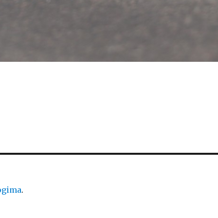
logima
.