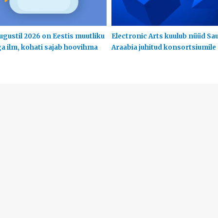
ugustil 2026 on Eestis muutliku
Electronic Arts kuulub nüüd Sa
ga ilm, kohati sajab hoovihma
Araabia juhitud konsortsiumile