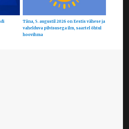
udi
Täna, 5. augustil 2026 on Eestis vähese ja
vahelduva pilvisusega ilm, saartel õhtul
hoovihma