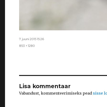
Postitatud
7. juuni 2015 15:26
Täissuurus
853 × 1280
Lisa kommentaar
Vabandust, kommenteerimiseks pead
sisse 