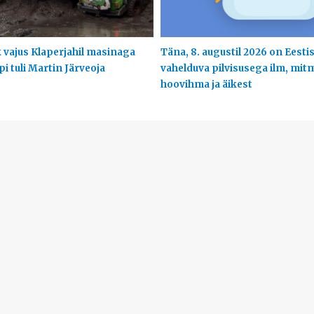
 vajus Klaperjahil masinaga
Täna, 8. augustil 2026 on Eesti
ppi tuli Martin Järveoja
vahelduva pilvisusega ilm, mit
hoovihma ja äikest