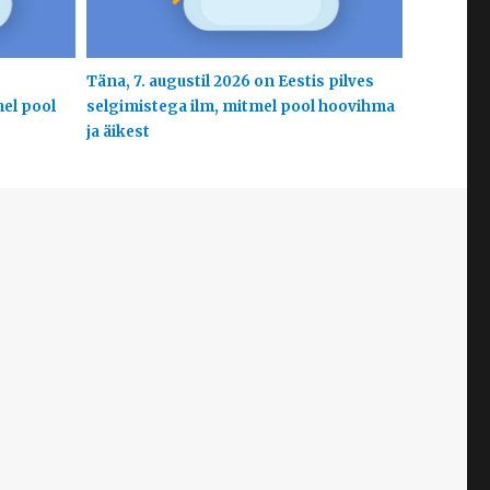
s
Täna, 7. augustil 2026 on Eestis pilves
mel pool
selgimistega ilm, mitmel pool hoovihma
ja äikest