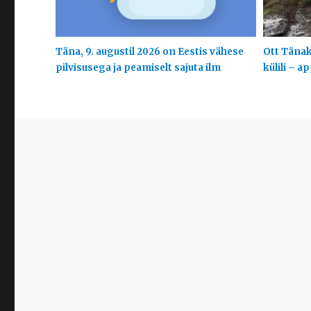
Täna, 9. augustil 2026 on Eestis vähese
Ott Tänak
pilvisusega ja peamiselt sajuta ilm
külili – a