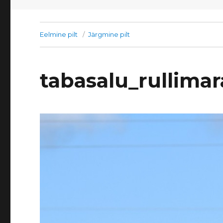
Eelmine pilt
Järgmine pilt
tabasalu_rullima