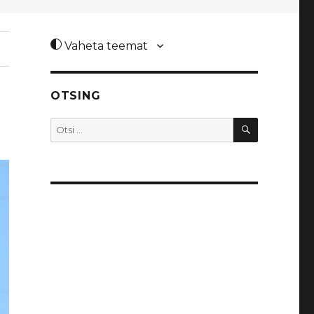
Vaheta teemat
OTSING
OTSI
Otsi: