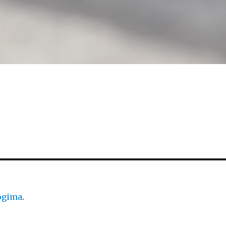
logima
.