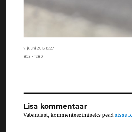
Postitatud
7. juuni 2015 15:27
Täissuurus
853 × 1280
Lisa kommentaar
Vabandust, kommenteerimiseks pead
sisse 