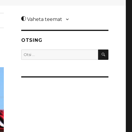
Vaheta teemat
OTSING
OTSI
Otsi: