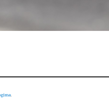
logima
.