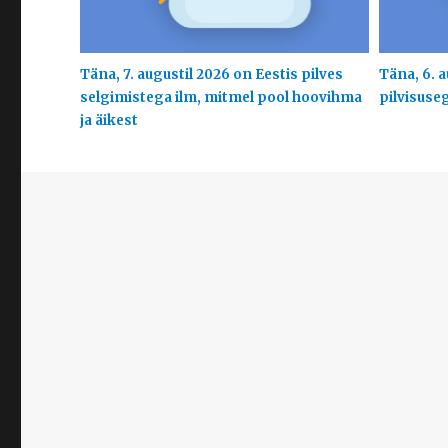
Täna, 7. augustil 2026 on Eestis pilves
Täna, 6. a
selgimistega ilm, mitmel pool hoovihma
pilvisuse
ja äikest