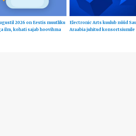
ugustil 2026 on Eestis muutliku
Electronic Arts kuulub nüüd Sa
ga ilm, kohati sajab hoovihma
Araabia juhitud konsortsiumile