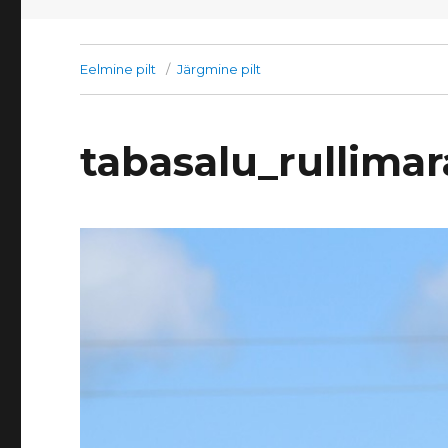
Eelmine pilt
Järgmine pilt
tabasalu_rullima