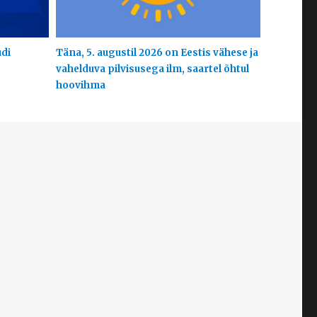
udi
Täna, 5. augustil 2026 on Eestis vähese ja
vahelduva pilvisusega ilm, saartel õhtul
hoovihma