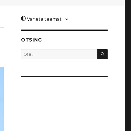
Vaheta teemat
OTSING
OTSI
Otsi: