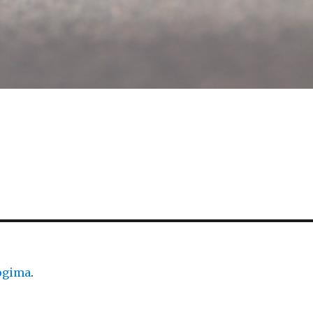
logima
.