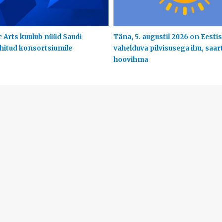
c Arts kuulub nüüd Saudi
Täna, 5. augustil 2026 on Eestis
uhitud konsortsiumile
vahelduva pilvisusega ilm, saart
hoovihma