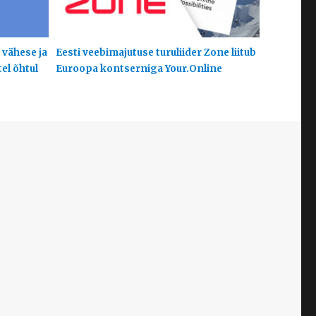
 vähese ja
Eesti veebimajutuse turuliider Zone liitub
el õhtul
Euroopa kontserniga Your.Online