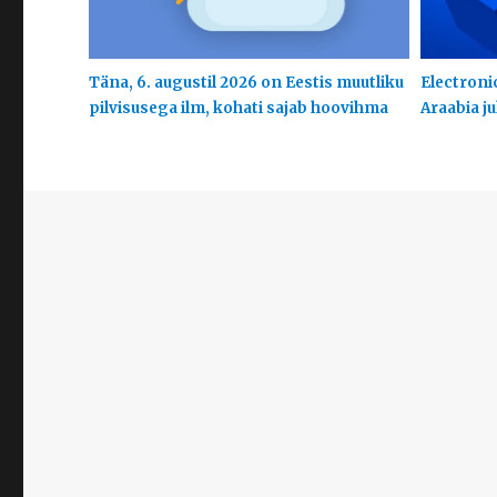
Täna, 6. augustil 2026 on Eestis muutliku
Electroni
pilvisusega ilm, kohati sajab hoovihma
Araabia j