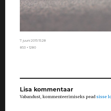
Postitatud
7. juuni 2015 15:28
Täissuurus
853 × 1280
Lisa kommentaar
Vabandust, kommenteerimiseks pead
sisse 