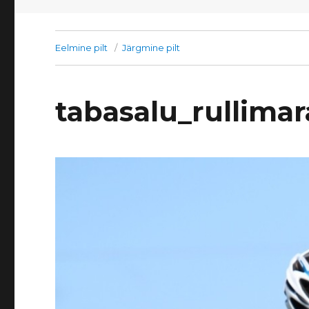
Eelmine pilt
Järgmine pilt
tabasalu_rullima