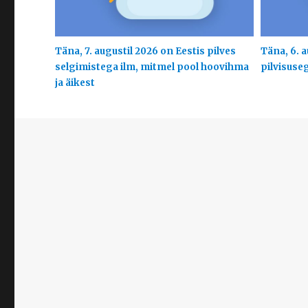
Täna, 7. augustil 2026 on Eestis pilves
Täna, 6. a
selgimistega ilm, mitmel pool hoovihma
pilvisuse
ja äikest