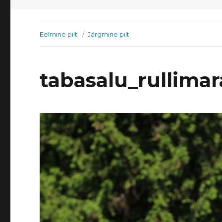
Eelmine pilt
Järgmine pilt
tabasalu_rullima