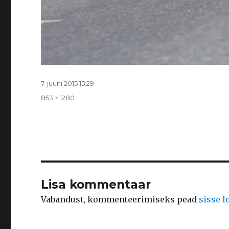
Postitatud
7. juuni 2015 15:29
Täissuurus
853 × 1280
Lisa kommentaar
Vabandust, kommenteerimiseks pead
sisse 