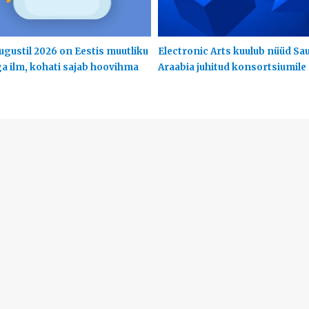
ugustil 2026 on Eestis muutliku
Electronic Arts kuulub nüüd Sa
ga ilm, kohati sajab hoovihma
Araabia juhitud konsortsiumile