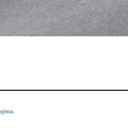
logima
.