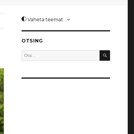
Vaheta teemat
OTSING
OTSI
Otsi: