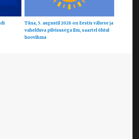
udi
Täna, 5. augustil 2026 on Eestis vähese ja
vahelduva pilvisusega ilm, saartel õhtul
hoovihma