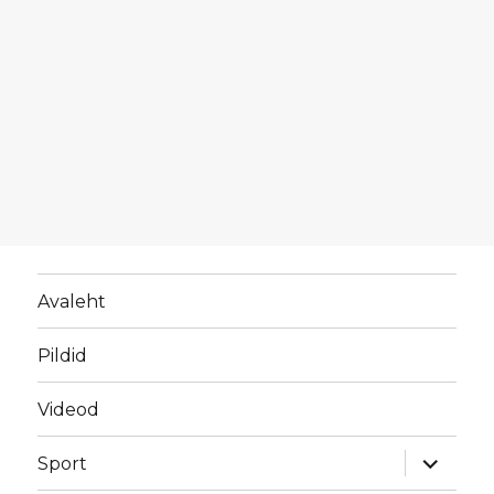
Avaleht
Pildid
Videod
laienda
Sport
alamme