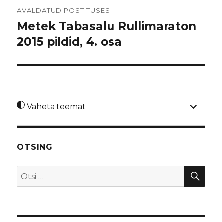
Navigeerimine
AVALDATUD POSTITUSES
Metek Tabasalu Rullimaraton
2015 pildid, 4. osa
laienda
Vaheta teemat
alamme
OTSING
OTS
Otsi: