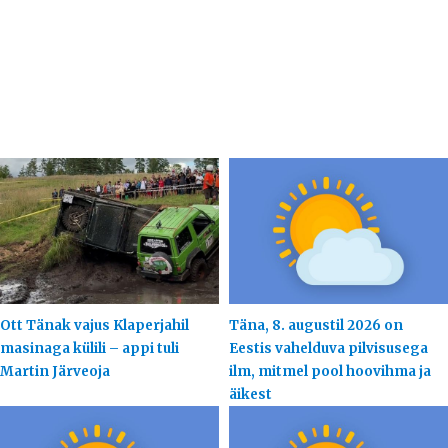
Ott Tänak vajus Klaperjahil
Täna, 8. augustil 2026 on
masinaga külili – appi tuli
Eestis vahelduva pilvisusega
Martin Järveoja
ilm, mitmel pool hoovihma ja
äikest