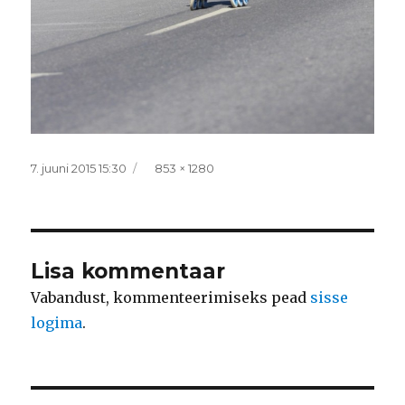
Postitatud
Täissuurus
7. juuni 2015 15:30
853 × 1280
Lisa kommentaar
Vabandust, kommenteerimiseks pead
sisse
logima
.