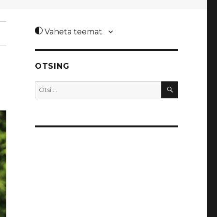
Vaheta teemat
OTSING
OTSI
Otsi: