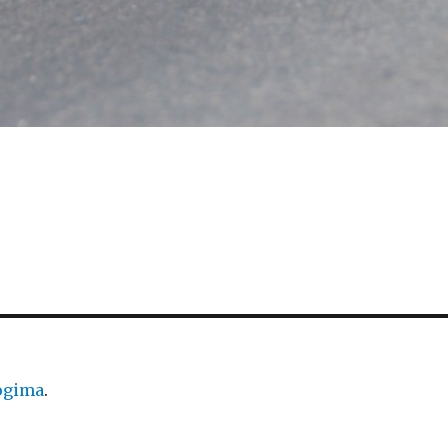
logima
.