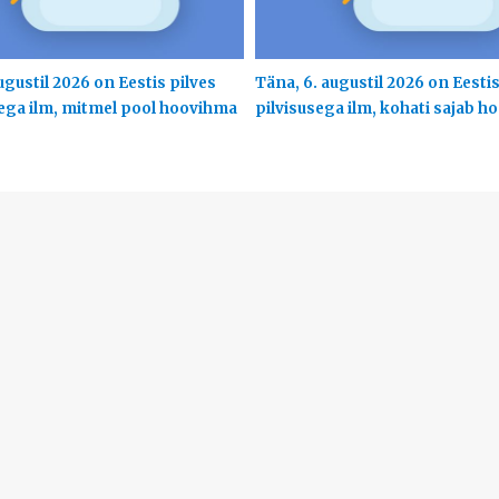
ugustil 2026 on Eestis pilves
Täna, 6. augustil 2026 on Eesti
ega ilm, mitmel pool hoovihma
pilvisusega ilm, kohati sajab 