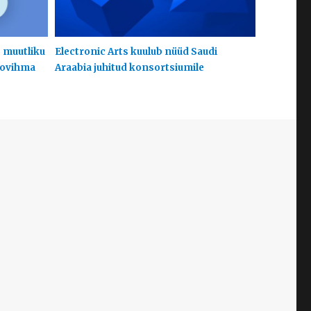
s muutliku
Electronic Arts kuulub nüüd Saudi
hoovihma
Araabia juhitud konsortsiumile