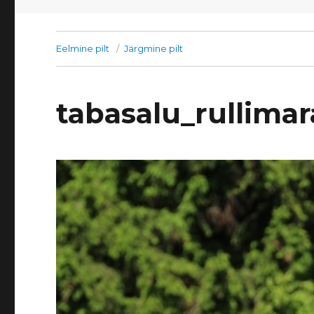
Eelmine pilt
Järgmine pilt
tabasalu_rullima