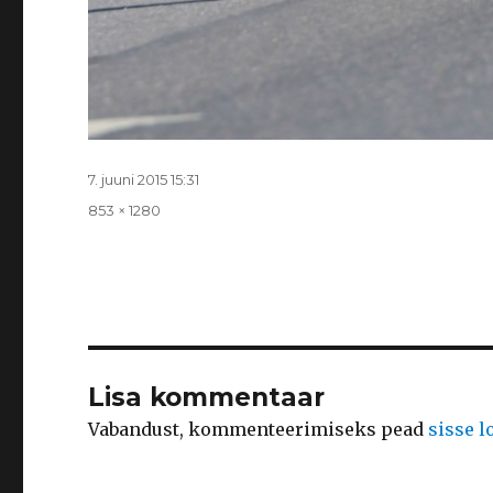
Postitatud
7. juuni 2015 15:31
Täissuurus
853 × 1280
Lisa kommentaar
Vabandust, kommenteerimiseks pead
sisse 