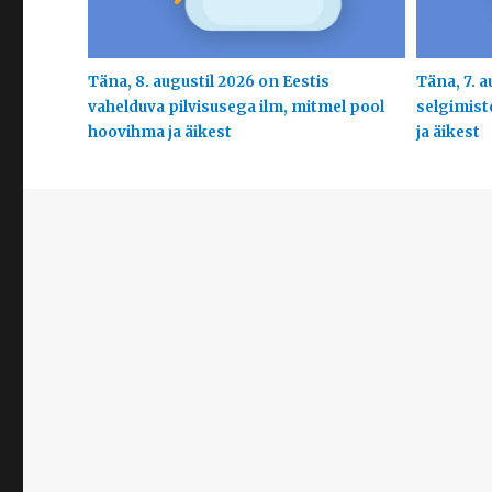
Täna, 8. augustil 2026 on Eestis
Täna, 7. a
vahelduva pilvisusega ilm, mitmel pool
selgimist
hoovihma ja äikest
ja äikest