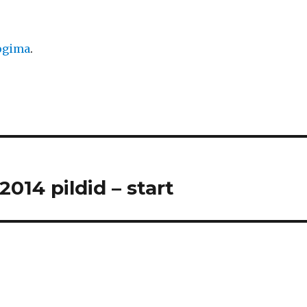
logima
.
014 pildid – start