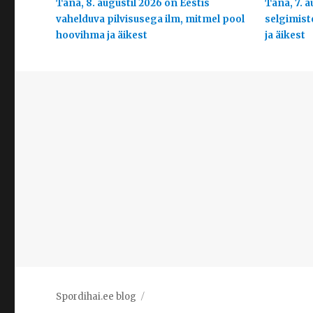
Täna, 8. augustil 2026 on Eestis
Täna, 7. a
vahelduva pilvisusega ilm, mitmel pool
selgimist
hoovihma ja äikest
ja äikest
Spordihai.ee blog