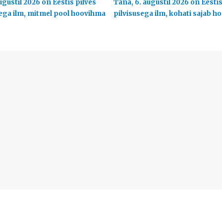
ugustil 2026 on Eestis pilves
Täna, 6. augustil 2026 on Eesti
ega ilm, mitmel pool hoovihma
pilvisusega ilm, kohati sajab 