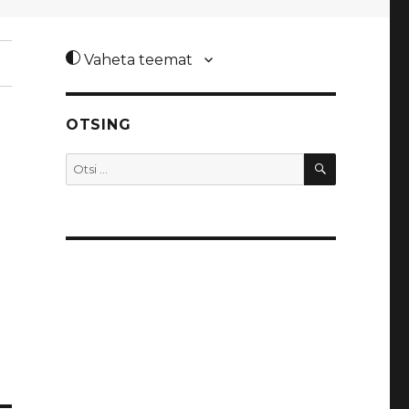
Vaheta teemat
OTSING
OTSI
Otsi: