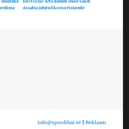
s muutliku
Electronic Arts kuulub nüüd Saudi
hoovihma
Araabia juhitud konsortsiumile
info@spordihai.ee
|
Reklaam