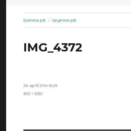
Eelmine pilt
Järgmine pilt
IMG_4372
Postitatud
26. aprill 2014 16:26
Täissuurus
853 × 1280