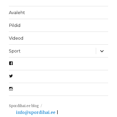
Avaleht
Pildid
Videod
laienda
Sport
alamme
Spordihai.ee blog
info@spordihai.ee
|