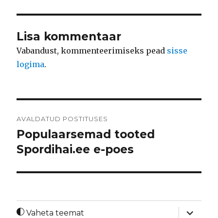
Lisa kommentaar
Vabandust, kommenteerimiseks pead
sisse
logima
.
Navigeerimine
AVALDATUD POSTITUSES
Populaarsemad tooted
Spordihai.ee e-poes
laienda
Vaheta teemat
alamme