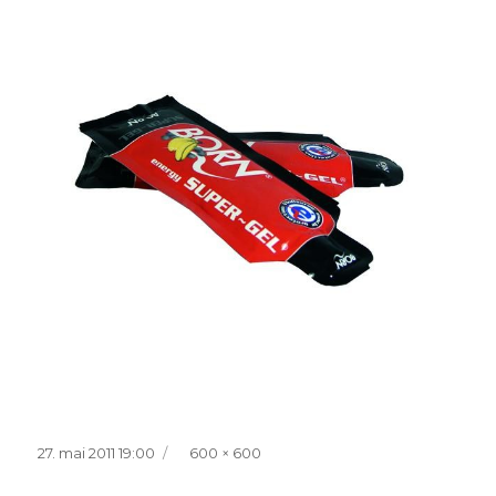
Postitatud
Täissuurus
27. mai 2011 19:00
600 × 600