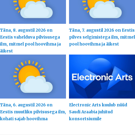
Täna, 8. augustil 2026 on
Täna, 7. augustil 2026 on Eestis
Eestis vahelduva pilvisusega
pilves selgimistega ilm, mitmel
ilm, mitmel pool hoovihma ja
pool hoovihma ja äikest
äikest
Täna, 6. augustil 2026 on
Electronic Arts kuulub nüüd
Eestis muutliku pilvisusega ilm,
Saudi Araabia juhitud
kohati sajab hoovihma
konsortsiumile