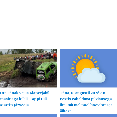
Ott Tänak vajus Klaperjahil
Täna, 8. augustil 2026 on
masinaga külili – appi tuli
Eestis vahelduva pilvisusega
Martin Järveoja
ilm, mitmel pool hoovihma ja
äikest