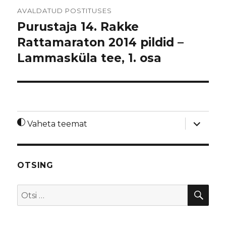
Navigeerimine
AVALDATUD POSTITUSES
Purustaja 14. Rakke
Rattamaraton 2014 pildid –
Lammasküla tee, 1. osa
laienda
Vaheta teemat
alamme
OTSING
OTS
Otsi: