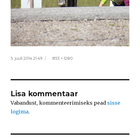
Postitatud
Täissuurus
5. juuli 2014 21:49
853 × 1280
Lisa kommentaar
Vabandust, kommenteerimiseks pead
sisse
logima
.