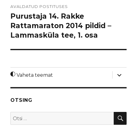
Navigeerimine
AVALDATUD POSTITUSES
Purustaja 14. Rakke
Rattamaraton 2014 pildid –
Lammasküla tee, 1. osa
laienda
Vaheta teemat
alamme
OTSING
OTS
Otsi: