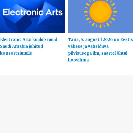
Electronic Arts kuulub nüüd
Täna, 5. augustil 2026 on Eestis
Saudi Araabia juhitud
vähese ja vahelduva
konsortsiumile
pilvisusega ilm, saartel õhtul
hoovihma