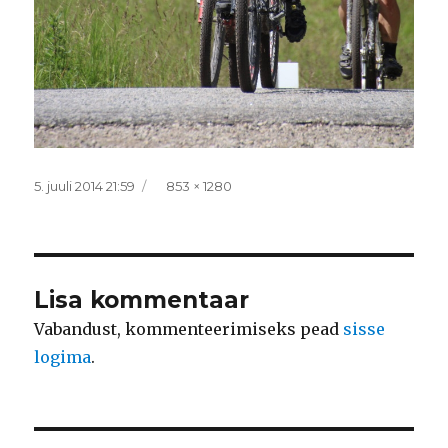
Postitatud
Täissuurus
5. juuli 2014 21:59
853 × 1280
Lisa kommentaar
Vabandust, kommenteerimiseks pead
sisse
logima
.