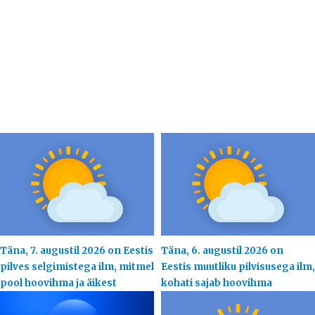
Täna, 7. augustil 2026 on Eestis
Täna, 6. augustil 2026 on
pilves selgimistega ilm, mitmel
Eestis muutliku pilvisusega ilm,
pool hoovihma ja äikest
kohati sajab hoovihma