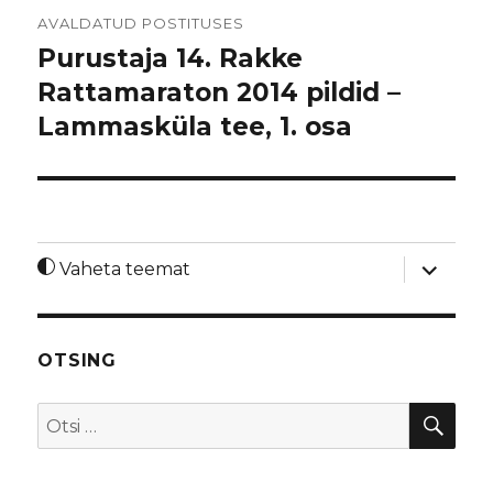
Navigeerimine
AVALDATUD POSTITUSES
Purustaja 14. Rakke
Rattamaraton 2014 pildid –
Lammasküla tee, 1. osa
laienda
Vaheta teemat
alamme
OTSING
OTS
Otsi: