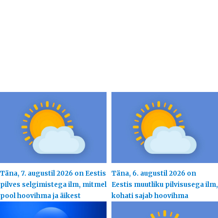
Täna, 7. augustil 2026 on Eestis
Täna, 6. augustil 2026 on
pilves selgimistega ilm, mitmel
Eestis muutliku pilvisusega ilm,
pool hoovihma ja äikest
kohati sajab hoovihma