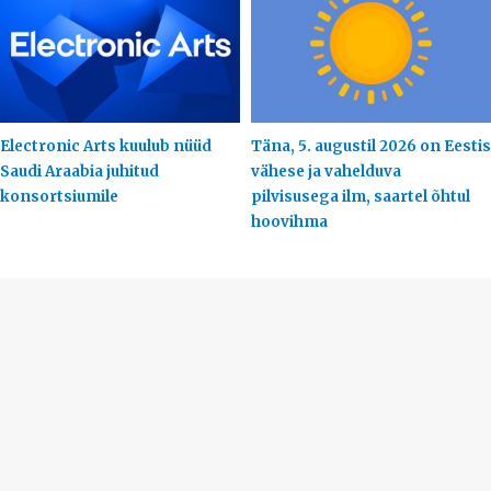
Electronic Arts kuulub nüüd
Täna, 5. augustil 2026 on Eestis
Saudi Araabia juhitud
vähese ja vahelduva
konsortsiumile
pilvisusega ilm, saartel õhtul
hoovihma