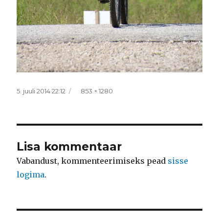
Postitatud
Täissuurus
5. juuli 2014 22:12
853 × 1280
Lisa kommentaar
Vabandust, kommenteerimiseks pead
sisse
logima
.