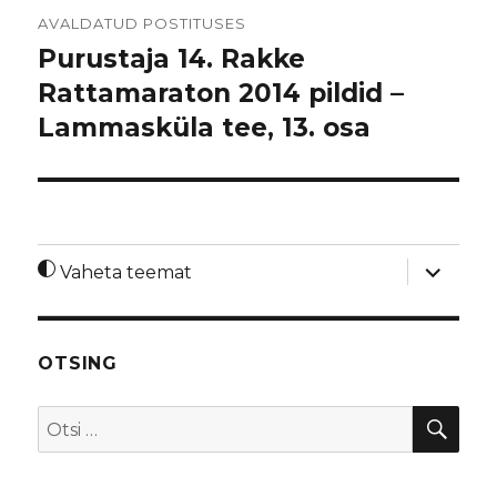
Navigeerimine
AVALDATUD POSTITUSES
Purustaja 14. Rakke
Rattamaraton 2014 pildid –
Lammasküla tee, 13. osa
laienda
Vaheta teemat
alamme
OTSING
OTS
Otsi: