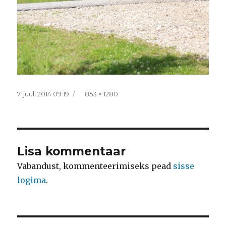
Postitatud
Täissuurus
7. juuli 2014 09:19
853 × 1280
Lisa kommentaar
Vabandust, kommenteerimiseks pead
sisse
logima
.