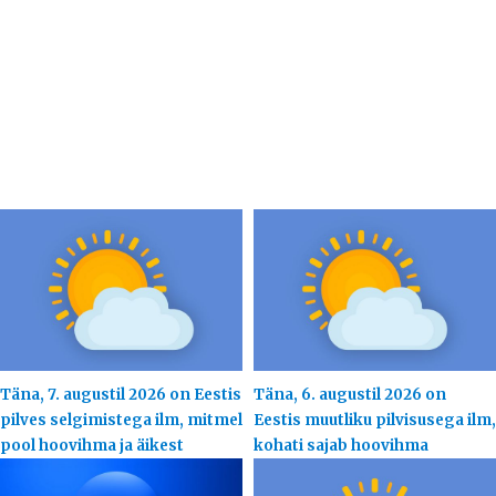
Täna, 7. augustil 2026 on Eestis
Täna, 6. augustil 2026 on
pilves selgimistega ilm, mitmel
Eestis muutliku pilvisusega ilm,
pool hoovihma ja äikest
kohati sajab hoovihma