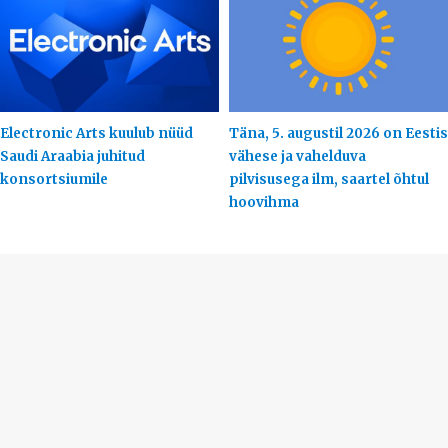
Electronic Arts kuulub nüüd
Täna, 5. augustil 2026 on Eestis
Saudi Araabia juhitud
vähese ja vahelduva
konsortsiumile
pilvisusega ilm, saartel õhtul
hoovihma