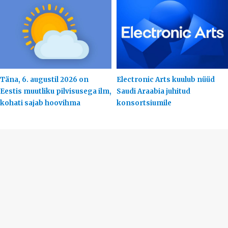
Täna, 6. augustil 2026 on
Electronic Arts kuulub nüüd
Eestis muutliku pilvisusega ilm,
Saudi Araabia juhitud
kohati sajab hoovihma
konsortsiumile