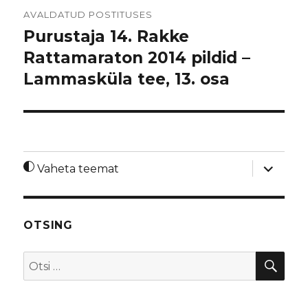
Navigeerimine
AVALDATUD POSTITUSES
Purustaja 14. Rakke
Rattamaraton 2014 pildid –
Lammasküla tee, 13. osa
laienda
Vaheta teemat
alamme
OTSING
OTS
Otsi: