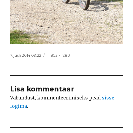
Postitatud
Täissuurus
7. juuli 2014 09:22
853 × 1280
Lisa kommentaar
Vabandust, kommenteerimiseks pead
sisse
logima
.