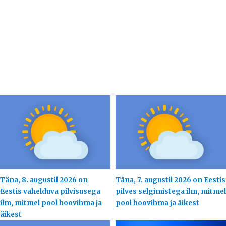
Täna, 8. augustil 2026 on
Täna, 7. augustil 2026 on Eestis
Eestis vahelduva pilvisusega
pilves selgimistega ilm, mitmel
ilm, mitmel pool hoovihma ja
pool hoovihma ja äikest
äikest