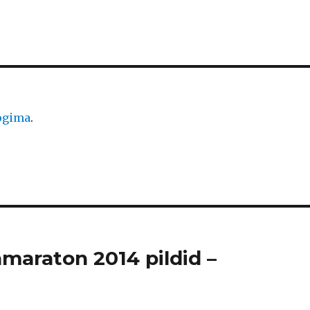
logima
.
amaraton 2014 pildid –