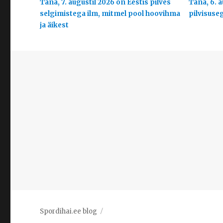
Täna, 7. augustil 2026 on Eestis pilves
Täna, 6. a
selgimistega ilm, mitmel pool hoovihma
pilvisuse
ja äikest
Spordihai.ee blog