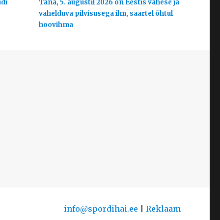
udi
Täna, 5. augustil 2026 on Eestis vähese ja
vahelduva pilvisusega ilm, saartel õhtul
hoovihma
info@spordihai.ee
|
Reklaam