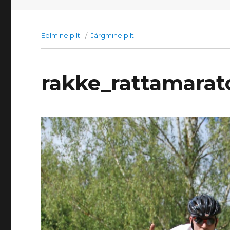
Eelmine pilt
Järgmine pilt
rakke_rattamara