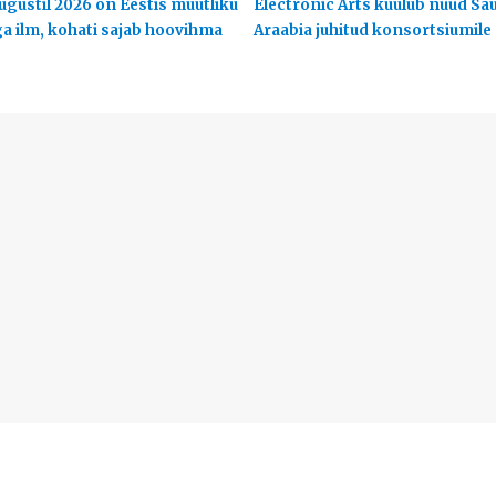
ugustil 2026 on Eestis muutliku
Electronic Arts kuulub nüüd Sa
ga ilm, kohati sajab hoovihma
Araabia juhitud konsortsiumile