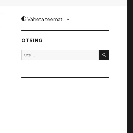
Vaheta teemat
OTSING
OTSI
Otsi: