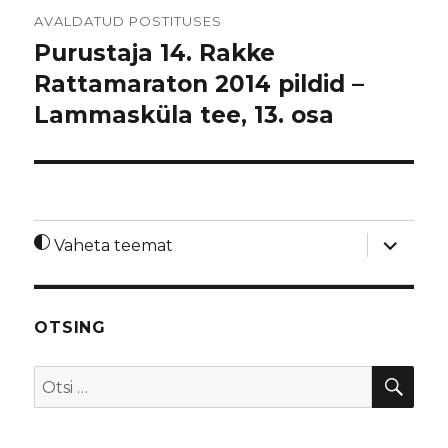
Navigeerimine
AVALDATUD POSTITUSES
Purustaja 14. Rakke
Rattamaraton 2014 pildid –
Lammasküla tee, 13. osa
laienda
Vaheta teemat
alamme
OTSING
OTS
Otsi: