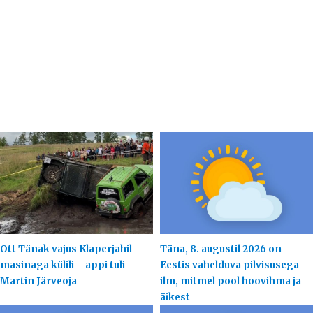
Ott Tänak vajus Klaperjahil
Täna, 8. augustil 2026 on
masinaga külili – appi tuli
Eestis vahelduva pilvisusega
Martin Järveoja
ilm, mitmel pool hoovihma ja
äikest