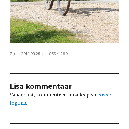
Postitatud
Täissuurus
7. juuli 2014 09:25
853 × 1280
Lisa kommentaar
Vabandust, kommenteerimiseks pead
sisse
logima
.