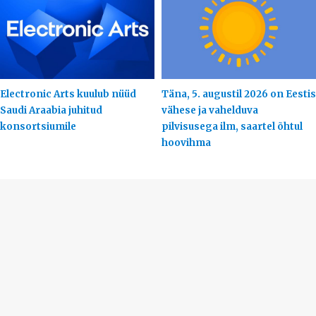
Electronic Arts kuulub nüüd
Täna, 5. augustil 2026 on Eestis
Saudi Araabia juhitud
vähese ja vahelduva
konsortsiumile
pilvisusega ilm, saartel õhtul
hoovihma