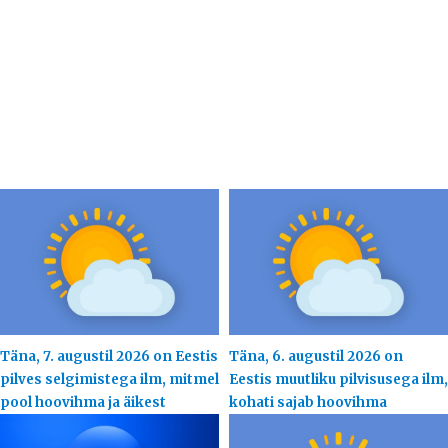
Täna, 7. augustil 2026 on Eestis
Täna, 6. augustil 2026 on
pilves selgimistega ilm, mitmel
Eestis muutliku pilvisusega ilm,
pool hoovihma ja äikest
kohati sajab hoovihma