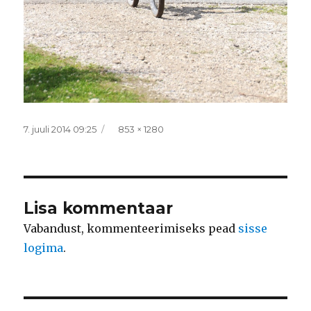
Postitatud
Täissuurus
7. juuli 2014 09:25
853 × 1280
Lisa kommentaar
Vabandust, kommenteerimiseks pead
sisse
logima
.