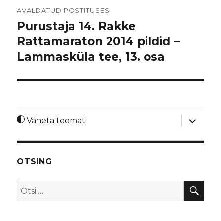
Navigeerimine
AVALDATUD POSTITUSES
Purustaja 14. Rakke
Rattamaraton 2014 pildid –
Lammasküla tee, 13. osa
laienda
Vaheta teemat
alamme
OTSING
OTS
Otsi: