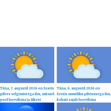
Täna, 7. augustil 2026 on Eestis
Täna, 6. augustil 2026 on
pilves selgimistega ilm, mitmel
Eestis muutliku pilvisusega ilm,
pool hoovihma ja äikest
kohati sajab hoovihma