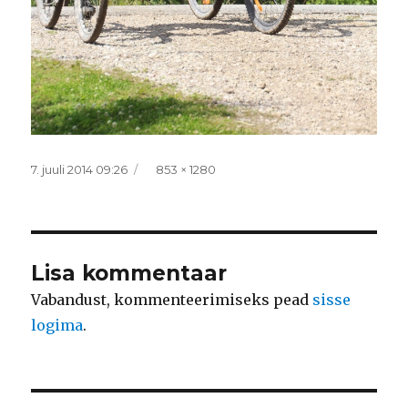
Postitatud
Täissuurus
7. juuli 2014 09:26
853 × 1280
Lisa kommentaar
Vabandust, kommenteerimiseks pead
sisse
logima
.