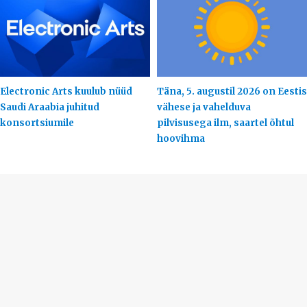
Electronic Arts kuulub nüüd
Täna, 5. augustil 2026 on Eestis
Saudi Araabia juhitud
vähese ja vahelduva
konsortsiumile
pilvisusega ilm, saartel õhtul
hoovihma