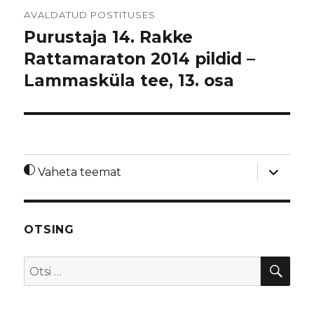
Navigeerimine
AVALDATUD POSTITUSES
Purustaja 14. Rakke
Rattamaraton 2014 pildid –
Lammasküla tee, 13. osa
laienda
Vaheta teemat
alamme
OTSING
OTS
Otsi: