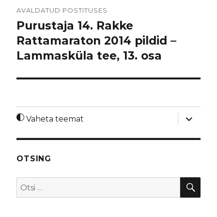
Navigeerimine
AVALDATUD POSTITUSES
Purustaja 14. Rakke
Rattamaraton 2014 pildid –
Lammasküla tee, 13. osa
laienda
Vaheta teemat
alamme
OTSING
OTS
Otsi: