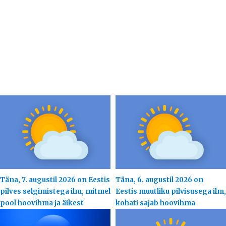
Täna, 7. augustil 2026 on Eestis
Täna, 6. augustil 2026 on
pilves selgimistega ilm, mitmel
Eestis muutliku pilvisusega ilm,
pool hoovihma ja äikest
kohati sajab hoovihma