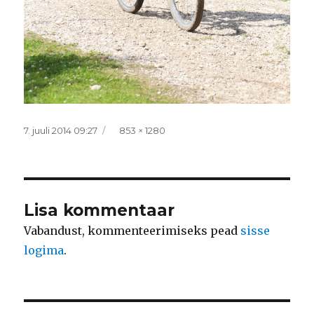
Postitatud
Täissuurus
7. juuli 2014 09:27
853 × 1280
Lisa kommentaar
Vabandust, kommenteerimiseks pead
sisse
logima
.