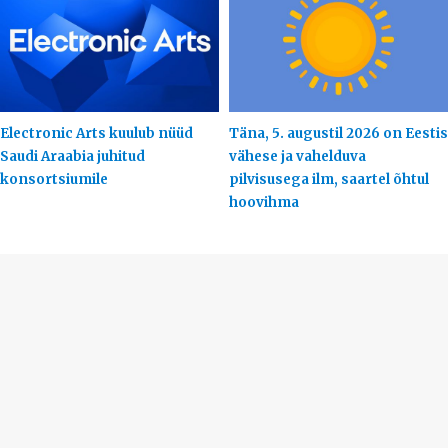
Electronic Arts kuulub nüüd
Täna, 5. augustil 2026 on Eestis
Saudi Araabia juhitud
vähese ja vahelduva
konsortsiumile
pilvisusega ilm, saartel õhtul
hoovihma