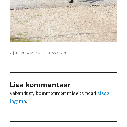
Postitatud
Täissuurus
7. juuli 2014 09:30
853 × 1280
Lisa kommentaar
Vabandust, kommenteerimiseks pead
sisse
logima
.