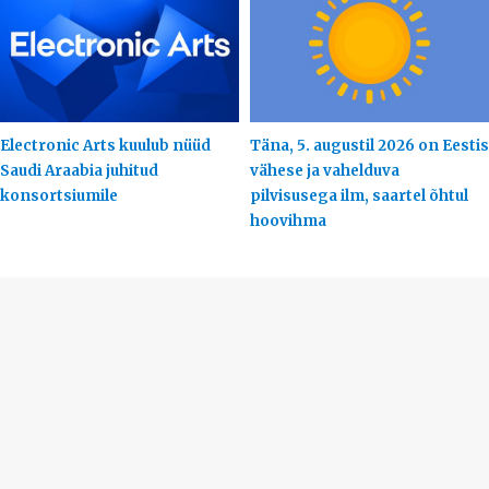
Electronic Arts kuulub nüüd
Täna, 5. augustil 2026 on Eestis
Saudi Araabia juhitud
vähese ja vahelduva
konsortsiumile
pilvisusega ilm, saartel õhtul
hoovihma