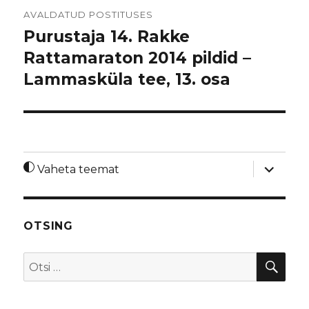
Navigeerimine
AVALDATUD POSTITUSES
Purustaja 14. Rakke
Rattamaraton 2014 pildid –
Lammasküla tee, 13. osa
laienda
Vaheta teemat
alamme
OTSING
OTS
Otsi: