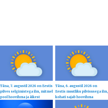
Täna, 7. augustil 2026 on Eestis
Täna, 6. augustil 2026 on
pilves selgimistega ilm, mitmel
Eestis muutliku pilvisusega ilm,
pool hoovihma ja äikest
kohati sajab hoovihma