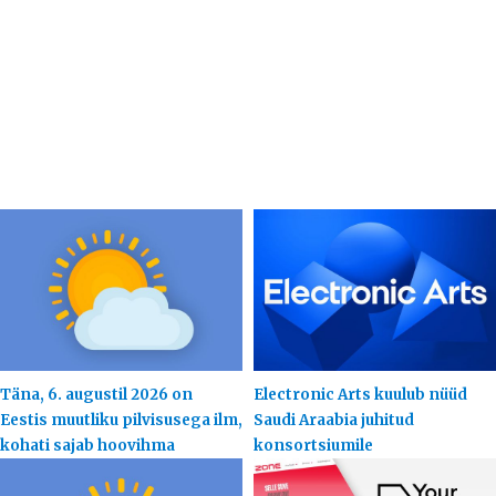
Täna, 6. augustil 2026 on
Electronic Arts kuulub nüüd
Eestis muutliku pilvisusega ilm,
Saudi Araabia juhitud
kohati sajab hoovihma
konsortsiumile