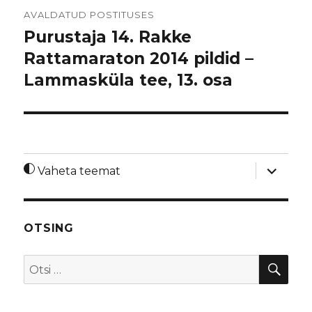
Navigeerimine
AVALDATUD POSTITUSES
Purustaja 14. Rakke
Rattamaraton 2014 pildid –
Lammasküla tee, 13. osa
laienda
Vaheta teemat
alamme
OTSING
OTS
Otsi: