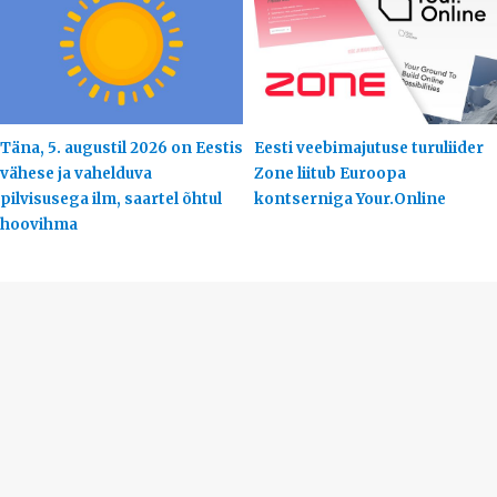
Täna, 5. augustil 2026 on Eestis
Eesti veebimajutuse turuliider
vähese ja vahelduva
Zone liitub Euroopa
pilvisusega ilm, saartel õhtul
kontserniga Your.Online
hoovihma