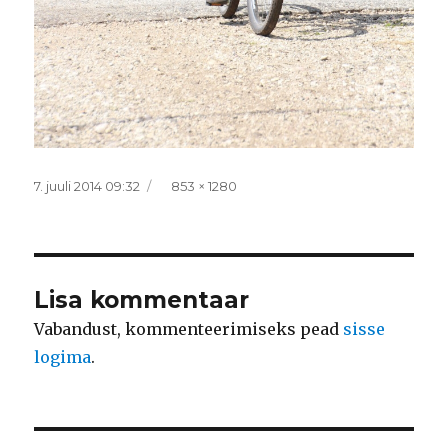
Postitatud
Täissuurus
7. juuli 2014 09:32
853 × 1280
Lisa kommentaar
Vabandust, kommenteerimiseks pead
sisse
logima
.