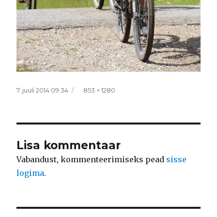
Postitatud
Täissuurus
7. juuli 2014 09:34
853 × 1280
Lisa kommentaar
Vabandust, kommenteerimiseks pead
sisse
logima
.