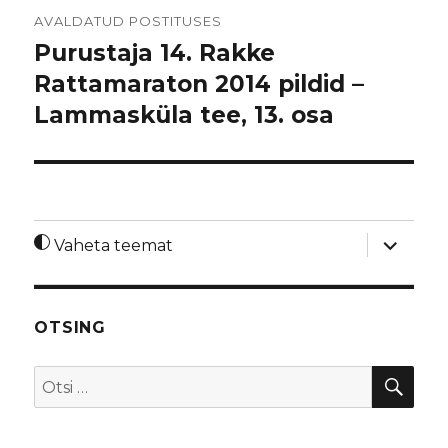
Navigeerimine
AVALDATUD POSTITUSES
Purustaja 14. Rakke
Rattamaraton 2014 pildid –
Lammasküla tee, 13. osa
laienda
Vaheta teemat
alamme
OTSING
OTS
Otsi: