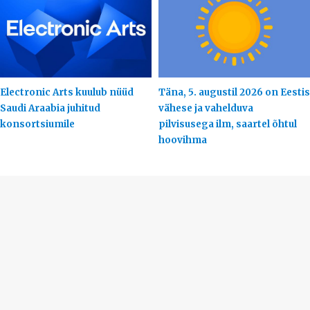
Electronic Arts kuulub nüüd
Täna, 5. augustil 2026 on Eestis
Saudi Araabia juhitud
vähese ja vahelduva
konsortsiumile
pilvisusega ilm, saartel õhtul
hoovihma