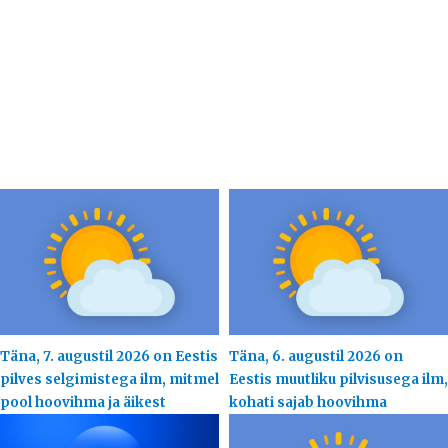
Täna, 7. augustil 2026 on Eestis
Täna, 6. augustil 2026 on
pilves selgimistega ilm, mitmel
Eestis muutliku pilvisusega ilm,
pool hoovihma ja äikest
kohati sajab hoovihma