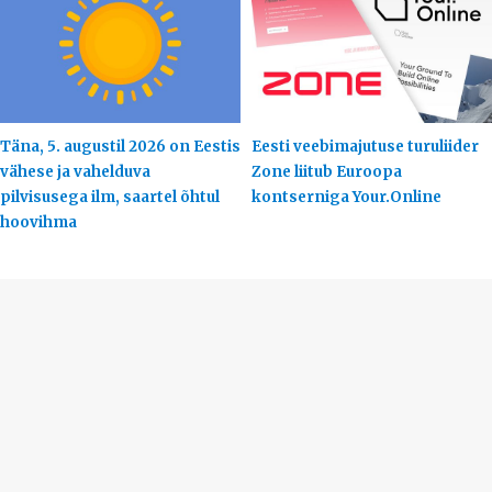
Täna, 5. augustil 2026 on Eestis
Eesti veebimajutuse turuliider
vähese ja vahelduva
Zone liitub Euroopa
pilvisusega ilm, saartel õhtul
kontserniga Your.Online
hoovihma