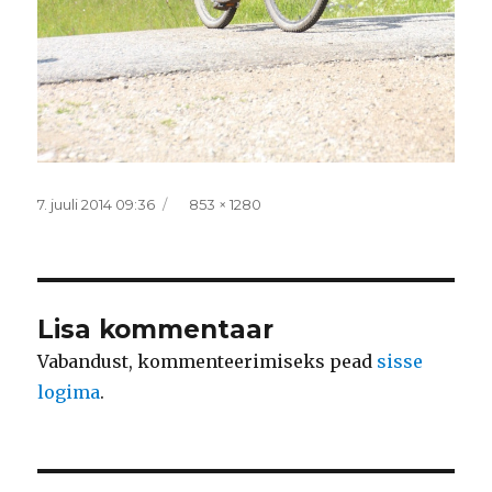
Postitatud
Täissuurus
7. juuli 2014 09:36
853 × 1280
Lisa kommentaar
Vabandust, kommenteerimiseks pead
sisse
logima
.