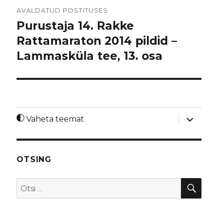
Navigeerimine
AVALDATUD POSTITUSES
Purustaja 14. Rakke
Rattamaraton 2014 pildid –
Lammasküla tee, 13. osa
laienda
Vaheta teemat
alamme
OTSING
OTS
Otsi: