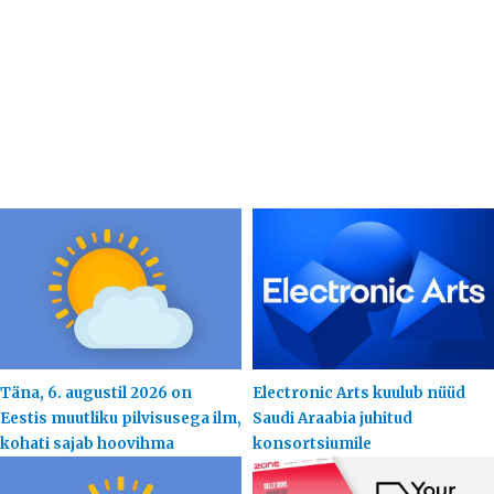
Täna, 6. augustil 2026 on
Electronic Arts kuulub nüüd
Eestis muutliku pilvisusega ilm,
Saudi Araabia juhitud
kohati sajab hoovihma
konsortsiumile