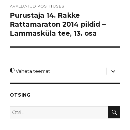
Navigeerimine
AVALDATUD POSTITUSES
Purustaja 14. Rakke
Rattamaraton 2014 pildid –
Lammasküla tee, 13. osa
laienda
Vaheta teemat
alamme
OTSING
OTS
Otsi: