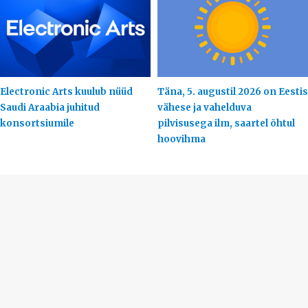
Electronic Arts kuulub nüüd
Täna, 5. augustil 2026 on Eestis
Saudi Araabia juhitud
vähese ja vahelduva
konsortsiumile
pilvisusega ilm, saartel õhtul
hoovihma