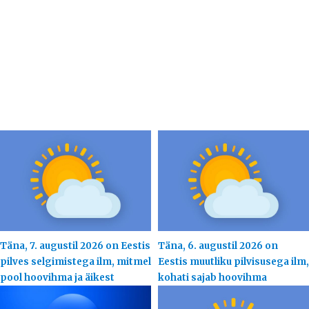
Täna, 7. augustil 2026 on Eestis
Täna, 6. augustil 2026 on
pilves selgimistega ilm, mitmel
Eestis muutliku pilvisusega ilm,
pool hoovihma ja äikest
kohati sajab hoovihma