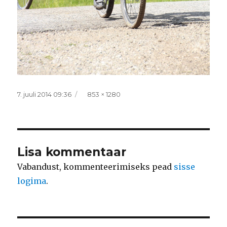
Postitatud
Täissuurus
7. juuli 2014 09:36
853 × 1280
Lisa kommentaar
Vabandust, kommenteerimiseks pead
sisse
logima
.