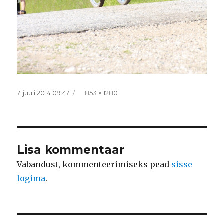
Postitatud
Täissuurus
7. juuli 2014 09:47
853 × 1280
Lisa kommentaar
Vabandust, kommenteerimiseks pead
sisse
logima
.