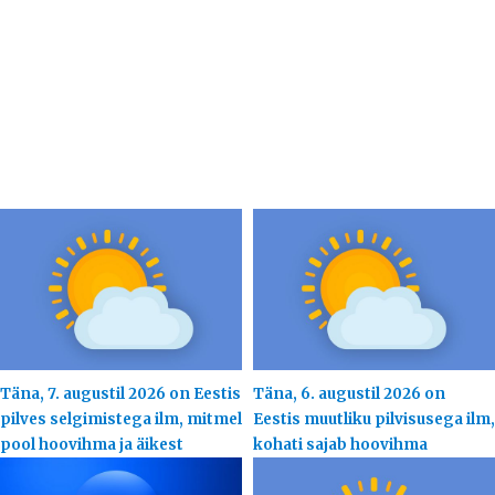
Täna, 7. augustil 2026 on Eestis
Täna, 6. augustil 2026 on
pilves selgimistega ilm, mitmel
Eestis muutliku pilvisusega ilm,
pool hoovihma ja äikest
kohati sajab hoovihma