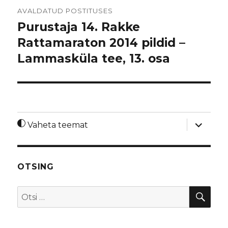
Navigeerimine
AVALDATUD POSTITUSES
Purustaja 14. Rakke
Rattamaraton 2014 pildid –
Lammasküla tee, 13. osa
laienda
Vaheta teemat
alamme
OTSING
OTS
Otsi: