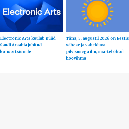
Electronic Arts kuulub nüüd
Täna, 5. augustil 2026 on Eestis
Saudi Araabia juhitud
vähese ja vahelduva
konsortsiumile
pilvisusega ilm, saartel õhtul
hoovihma