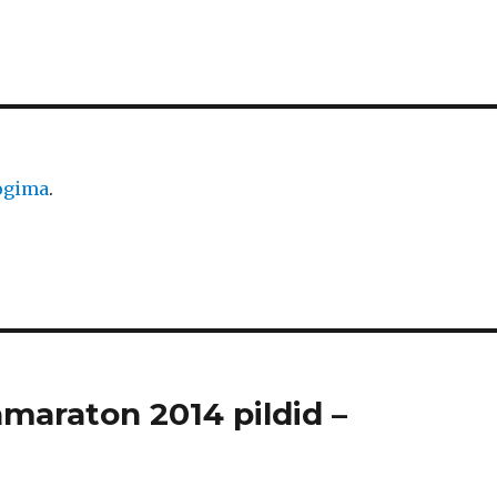
logima
.
amaraton 2014 pildid –