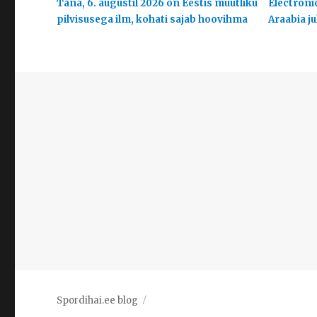
Täna, 6. augustil 2026 on Eestis muutliku
Electroni
pilvisusega ilm, kohati sajab hoovihma
Araabia j
Spordihai.ee blog