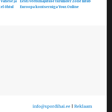
 vähese ja
Eesti veebimajutuse turuliider Zone liitub
el õhtul
Euroopa kontserniga Your.Online
info@spordihai.ee
|
Reklaam