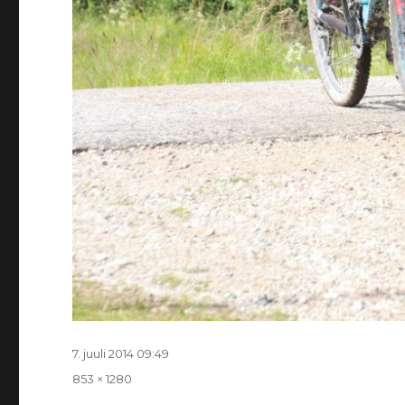
Postitatud
7. juuli 2014 09:49
Täissuurus
853 × 1280