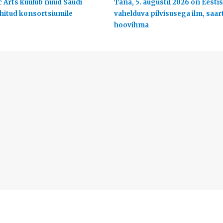
c Arts kuulub nüüd Saudi
Täna, 5. augustil 2026 on Eestis
uhitud konsortsiumile
vahelduva pilvisusega ilm, saart
hoovihma