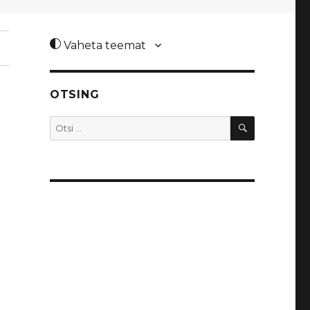
Vaheta teemat
OTSING
OTSI
Otsi: