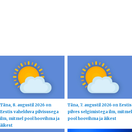
Täna, 8. augustil 2026 on
Täna, 7. augustil 2026 on Eestis
Eestis vahelduva pilvisusega
pilves selgimistega ilm, mitmel
ilm, mitmel pool hoovihma ja
pool hoovihma ja äikest
äikest