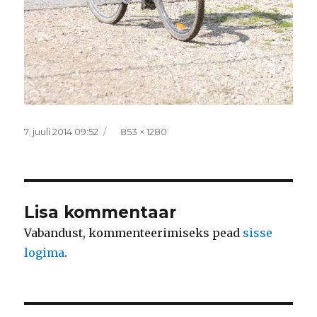
Postitatud
Täissuurus
7. juuli 2014 09:52
853 × 1280
Lisa kommentaar
Vabandust, kommenteerimiseks pead
sisse
logima
.