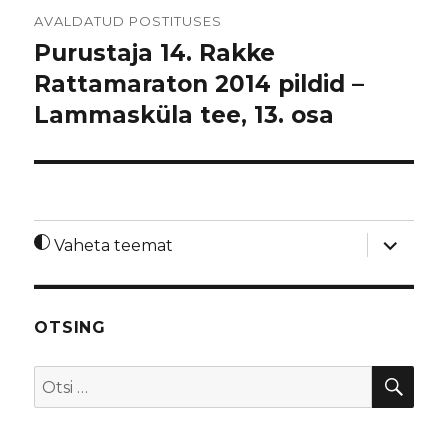
Navigeerimine
AVALDATUD POSTITUSES
Purustaja 14. Rakke
Rattamaraton 2014 pildid –
Lammasküla tee, 13. osa
laienda
Vaheta teemat
alamme
OTSING
OTS
Otsi: