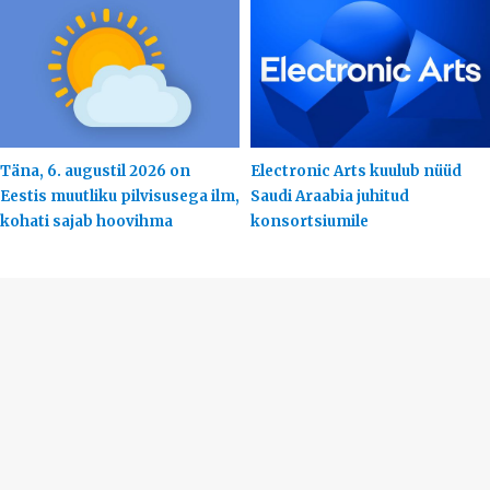
Täna, 6. augustil 2026 on
Electronic Arts kuulub nüüd
Eestis muutliku pilvisusega ilm,
Saudi Araabia juhitud
kohati sajab hoovihma
konsortsiumile