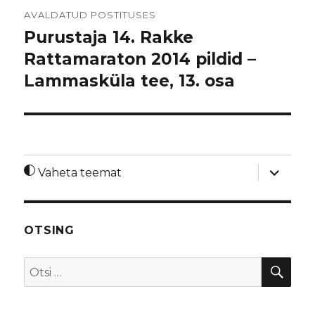
Navigeerimine
AVALDATUD POSTITUSES
Purustaja 14. Rakke
Rattamaraton 2014 pildid –
Lammasküla tee, 13. osa
laienda
Vaheta teemat
alamme
OTSING
OTS
Otsi: