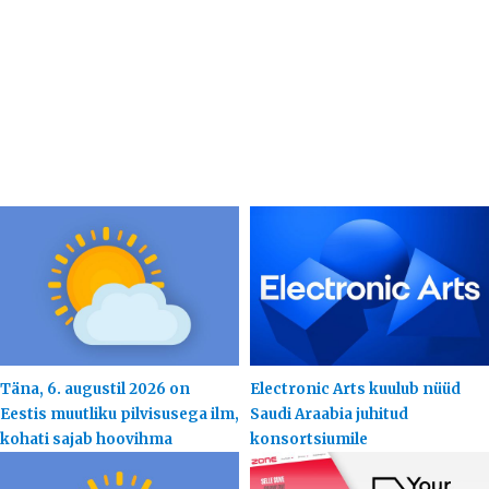
Täna, 6. augustil 2026 on
Electronic Arts kuulub nüüd
Eestis muutliku pilvisusega ilm,
Saudi Araabia juhitud
kohati sajab hoovihma
konsortsiumile