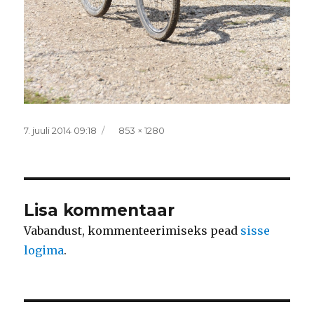
Postitatud
Täissuurus
7. juuli 2014 09:18
853 × 1280
Lisa kommentaar
Vabandust, kommenteerimiseks pead
sisse
logima
.