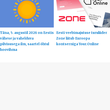
Täna, 5. augustil 2026 on Eestis
Eesti veebimajutuse turuliider
vähese ja vahelduva
Zone liitub Euroopa
pilvisusega ilm, saartel õhtul
kontserniga Your.Online
hoovihma