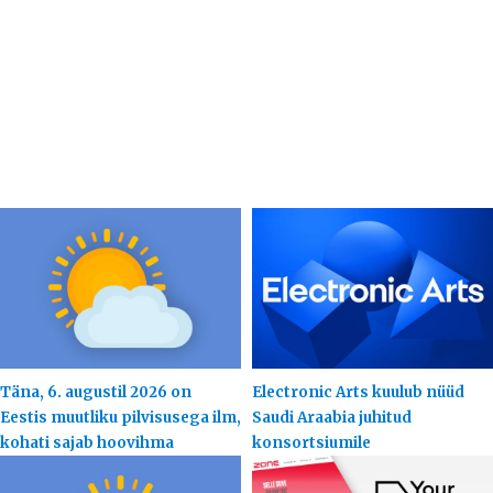
Täna, 6. augustil 2026 on
Electronic Arts kuulub nüüd
Eestis muutliku pilvisusega ilm,
Saudi Araabia juhitud
kohati sajab hoovihma
konsortsiumile