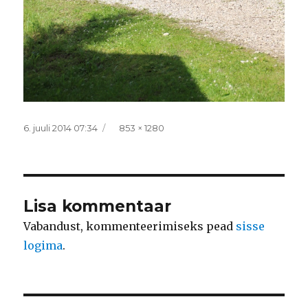
Postitatud
Täissuurus
6. juuli 2014 07:34
853 × 1280
Lisa kommentaar
Vabandust, kommenteerimiseks pead
sisse
logima
.