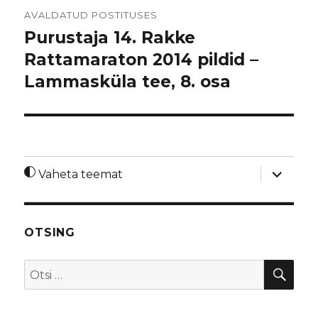
Navigeerimine
AVALDATUD POSTITUSES
Purustaja 14. Rakke
Rattamaraton 2014 pildid –
Lammasküla tee, 8. osa
laienda
Vaheta teemat
alamme
OTSING
OTS
Otsi: