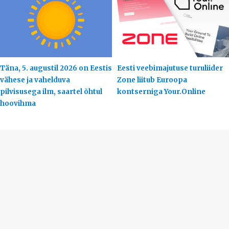
Täna, 5. augustil 2026 on Eestis
Eesti veebimajutuse turuliider
vähese ja vahelduva
Zone liitub Euroopa
pilvisusega ilm, saartel õhtul
kontserniga Your.Online
hoovihma