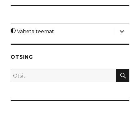
laienda
Vaheta teemat
alamme
OTSING
OTS
Otsi: