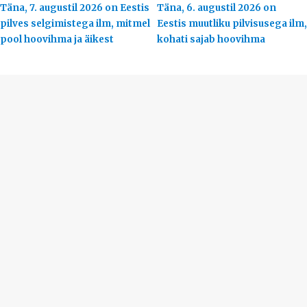
Täna, 7. augustil 2026 on Eestis
Täna, 6. augustil 2026 on
pilves selgimistega ilm, mitmel
Eestis muutliku pilvisusega ilm,
pool hoovihma ja äikest
kohati sajab hoovihma