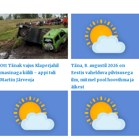
Ott Tänak vajus Klaperjahil
Täna, 8. augustil 2026 on
masinaga külili – appi tuli
Eestis vahelduva pilvisusega
Martin Järveoja
ilm, mitmel pool hoovihma ja
äikest