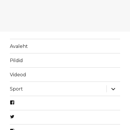
Avaleht
Pildid
Videod
laienda
Sport
alamme