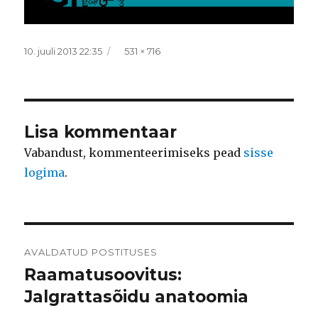
Postitatud
Täissuurus
10. juuli 2013 22:35
531 × 716
Lisa kommentaar
Vabandust, kommenteerimiseks pead
sisse
logima
.
Navigeerimine
AVALDATUD POSTITUSES
Raamatusoovitus:
Jalgrattasõidu anatoomia