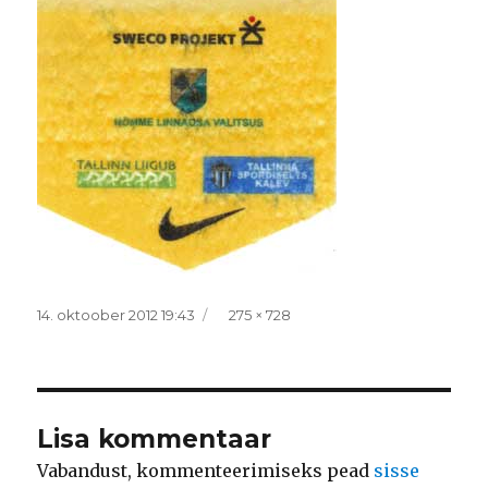
Postitatud
Täissuurus
14. oktoober 2012 19:43
275 × 728
Lisa kommentaar
Vabandust, kommenteerimiseks pead
sisse