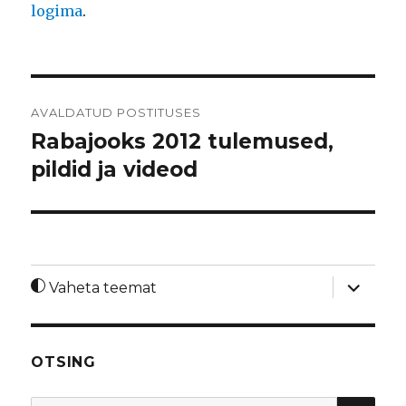
logima
.
Navigeerimine
AVALDATUD POSTITUSES
Rabajooks 2012 tulemused,
pildid ja videod
laienda
Vaheta teemat
alamme
OTSING
OTS