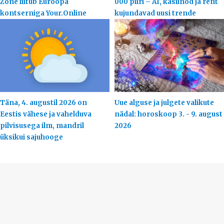
Zone liitub Euroopa
000 piiri – AI, kasiinod ja rent
kontserniga Your.Online
kujundavad uusi trende
Täna, 4. augustil 2026 on
Uue alguse ja julgete valikute
Eestis vähese ja vahelduva
nädal: horoskoop 3. - 9. august
pilvisusega ilm, mandril
2026
üksikui sajuhooge