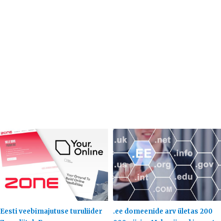
Eesti veebimajutuse turuliider
.ee domeenide arv ületas 200