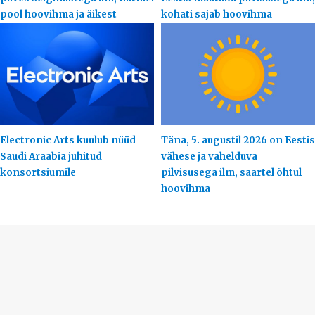
pool hoovihma ja äikest
kohati sajab hoovihma
Electronic Arts kuulub nüüd
Täna, 5. augustil 2026 on Eestis
Saudi Araabia juhitud
vähese ja vahelduva
konsortsiumile
pilvisusega ilm, saartel õhtul
hoovihma