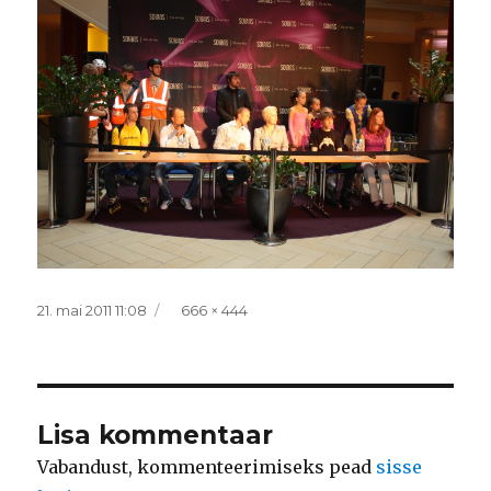
Postitatud
Täissuurus
21. mai 2011 11:08
666 × 444
Lisa kommentaar
Vabandust, kommenteerimiseks pead
sisse