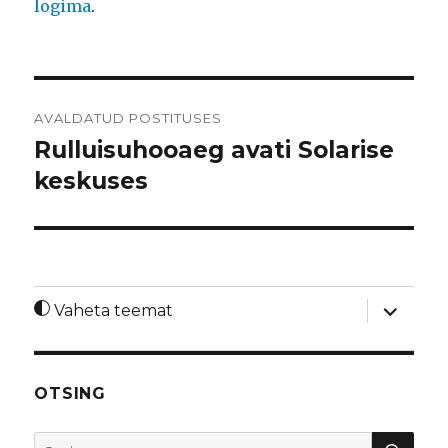
logima
.
Navigeerimine
AVALDATUD POSTITUSES
Rulluisuhooaeg avati Solarise
keskuses
laienda
Vaheta teemat
alamme
OTSING
OTS
Otsi: