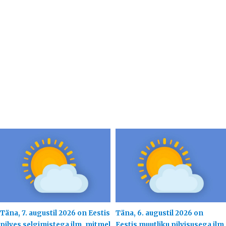
Täna, 7. augustil 2026 on Eestis
Täna, 6. augustil 2026 on
pilves selgimistega ilm, mitmel
Eestis muutliku pilvisusega ilm,