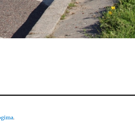
logima
.