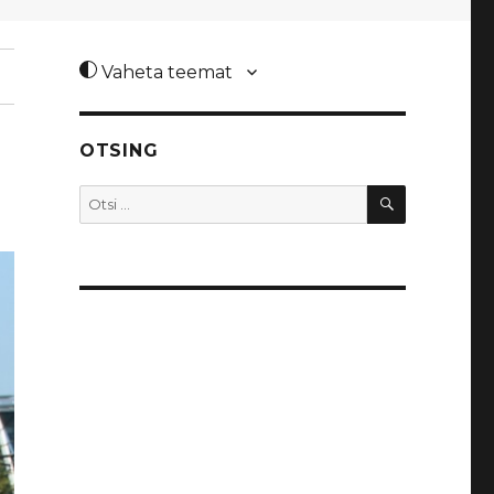
Vaheta teemat
OTSING
OTSI
Otsi: