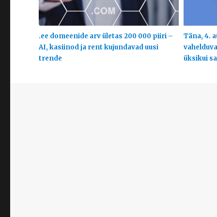
.ee domeenide arv ületas 200 000 piiri –
Täna, 4. a
AI, kasiinod ja rent kujundavad uusi
vahelduva
trende
üksikui s