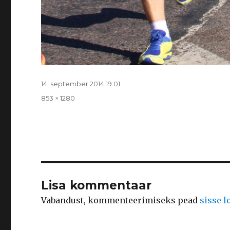
Postitatud
14. september 2014 19:01
Täissuurus
853 × 1280
Lisa kommentaar
Vabandust, kommenteerimiseks pead
sisse 