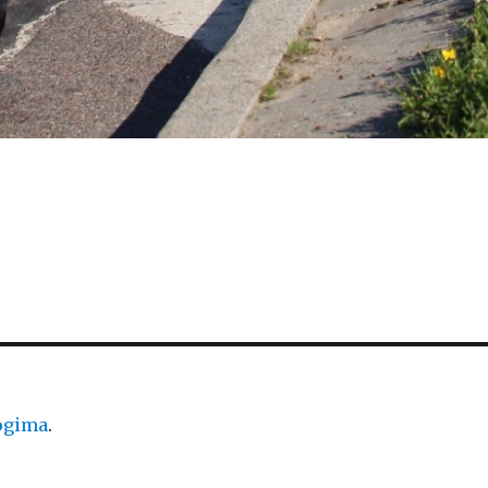
logima
.