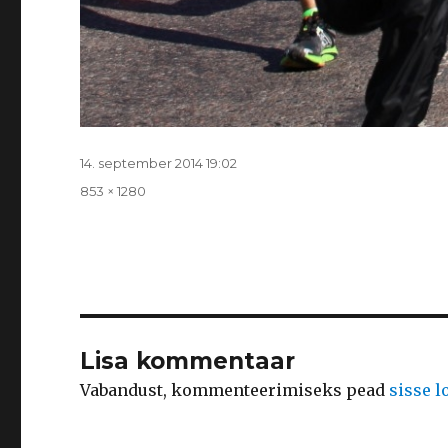
Postitatud
14. september 2014 19:02
Täissuurus
853 × 1280
Lisa kommentaar
Vabandust, kommenteerimiseks pead
sisse 