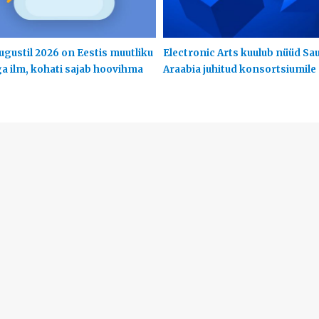
ugustil 2026 on Eestis muutliku
Electronic Arts kuulub nüüd Sa
ga ilm, kohati sajab hoovihma
Araabia juhitud konsortsiumile