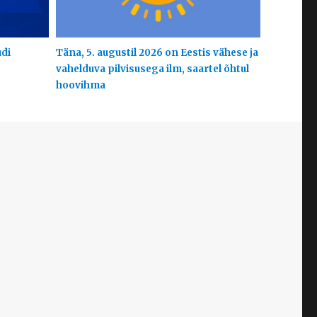
udi
Täna, 5. augustil 2026 on Eestis vähese ja
vahelduva pilvisusega ilm, saartel õhtul
hoovihma