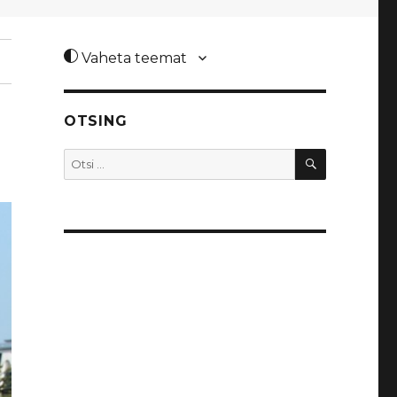
Vaheta teemat
OTSING
OTSI
Otsi: