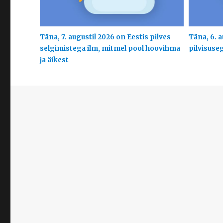
Täna, 7. augustil 2026 on Eestis pilves
Täna, 6. a
selgimistega ilm, mitmel pool hoovihma
pilvisuse
ja äikest