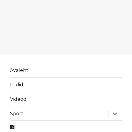
Avaleht
Pildid
Videod
laienda
Sport
alamme