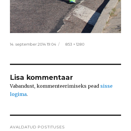
Postitatud
Täissuurus
14. september 2014 19:04
853 × 1280
Lisa kommentaar
Vabandust, kommenteerimiseks pead
sisse
logima
.
Navigeerimine
AVALDATUD POSTITUSES