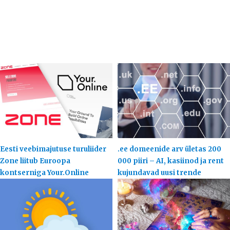
Eesti veebimajutuse turuliider
.ee domeenide arv ületas 200
Zone liitub Euroopa
000 piiri – AI, kasiinod ja rent
kontserniga Your.Online
kujundavad uusi trende