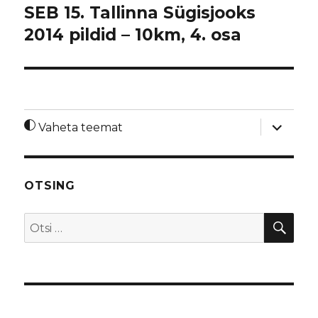
SEB 15. Tallinna Sügisjooks
2014 pildid – 10km, 4. osa
laienda
Vaheta teemat
alamme
OTSING
OTS
Otsi: