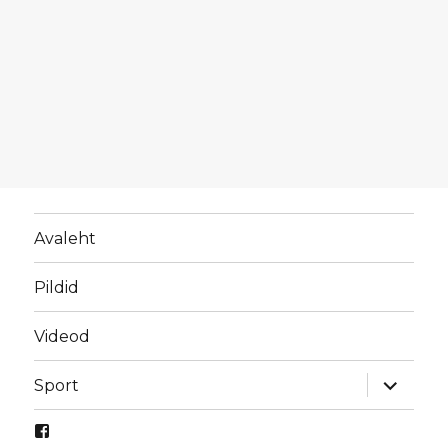
Avaleht
Pildid
Videod
laienda
Sport
alamme