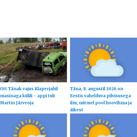
Ott Tänak vajus Klaperjahil
Täna, 8. augustil 2026 on
masinaga külili – appi tuli
Eestis vahelduva pilvisusega
Martin Järveoja
ilm, mitmel pool hoovihma ja
äikest