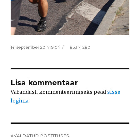
Postitatud
Täissuurus
14. september 2014 19:04
853 × 1280
Lisa kommentaar
Vabandust, kommenteerimiseks pead
sisse
logima
.
Navigeerimine
AVALDATUD POSTITUSES