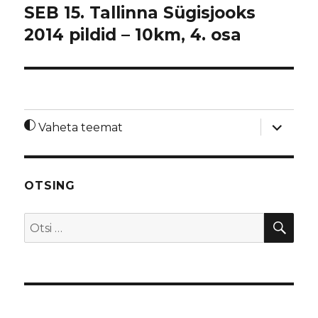
SEB 15. Tallinna Sügisjooks
2014 pildid – 10km, 4. osa
laienda
Vaheta teemat
alamme
OTSING
OTS
Otsi: