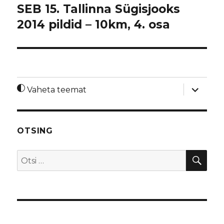
SEB 15. Tallinna Sügisjooks
2014 pildid – 10km, 4. osa
laienda
Vaheta teemat
alamme
OTSING
OTS
Otsi: