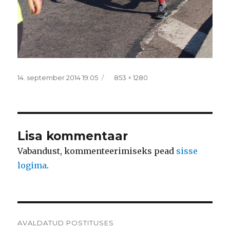
Postitatud
Täissuurus
14. september 2014 19:05
853 × 1280
Lisa kommentaar
Vabandust, kommenteerimiseks pead
sisse
logima
.
Navigeerimine
AVALDATUD POSTITUSES