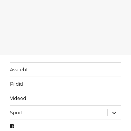
Avaleht
Pildid
Videod
laienda
Sport
alamme