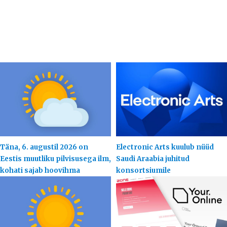
Täna, 6. augustil 2026 on
Electronic Arts kuulub nüüd
Eestis muutliku pilvisusega ilm,
Saudi Araabia juhitud
kohati sajab hoovihma
konsortsiumile