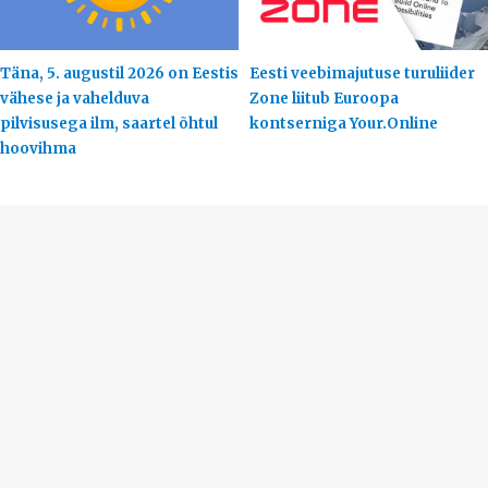
Täna, 5. augustil 2026 on Eestis
Eesti veebimajutuse turuliider
vähese ja vahelduva
Zone liitub Euroopa
pilvisusega ilm, saartel õhtul
kontserniga Your.Online
hoovihma