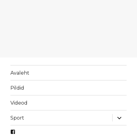
Avaleht
Pildid
Videod
laienda
Sport
alamme