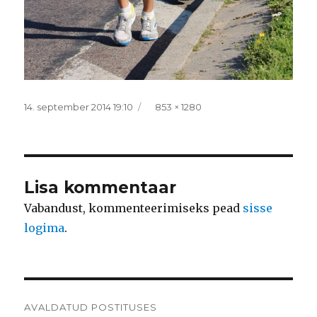
Postitatud
Täissuurus
14. september 2014 19:10
853 × 1280
Lisa kommentaar
Vabandust, kommenteerimiseks pead
sisse
logima
.
Navigeerimine
AVALDATUD POSTITUSES