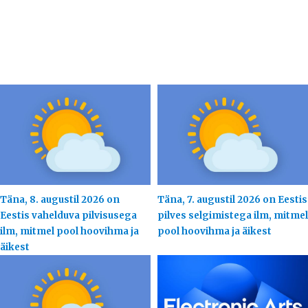
Täna, 8. augustil 2026 on
Täna, 7. augustil 2026 on Eestis
Eestis vahelduva pilvisusega
pilves selgimistega ilm, mitmel
ilm, mitmel pool hoovihma ja
pool hoovihma ja äikest
äikest