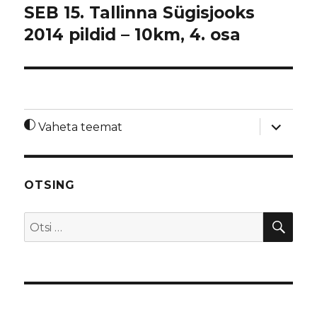
SEB 15. Tallinna Sügisjooks
2014 pildid – 10km, 4. osa
laienda
Vaheta teemat
alamme
OTSING
OTS
Otsi: